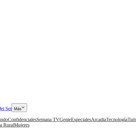
Jet Set
Más
ndo
Confidenciales
Semana TV
Gente
Especiales
Arcadia
Tecnología
Tur
a Rural
Mujeres