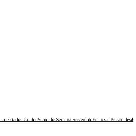
ismo
Estados Unidos
Vehículos
Semana Sostenible
Finanzas Personales
4