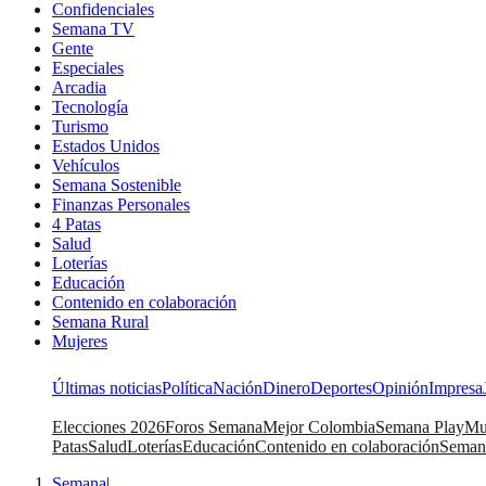
Confidenciales
Semana TV
Gente
Especiales
Arcadia
Tecnología
Turismo
Estados Unidos
Vehículos
Semana Sostenible
Finanzas Personales
4 Patas
Salud
Loterías
Educación
Contenido en colaboración
Semana Rural
Mujeres
Últimas noticias
Política
Nación
Dinero
Deportes
Opinión
Impresa
Elecciones 2026
Foros Semana
Mejor Colombia
Semana Play
Mu
Patas
Salud
Loterías
Educación
Contenido en colaboración
Seman
Semana
|