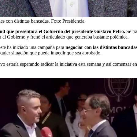
es con distintas bancadas.
Foto:
Presidencia
salud que presentará el Gobierno del presidente Gustavo Petro.
Se tr
 al Gobierno y frenó el articulado que generaba bastante polémica.
 este ha iniciado una campaña para
negociar con las distintas bancad
lquier situación que pueda impedir que sea aprobado.
vo estaría esperando radicar la iniciativa esta semana y así comenzar e