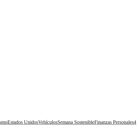
ismo
Estados Unidos
Vehículos
Semana Sostenible
Finanzas Personales
4