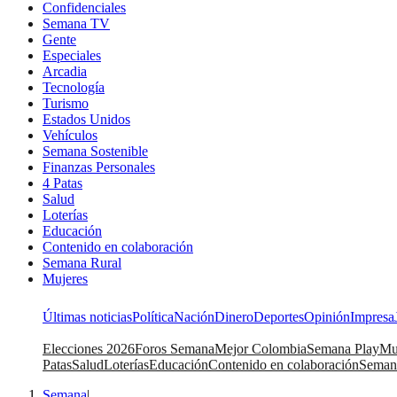
Confidenciales
Semana TV
Gente
Especiales
Arcadia
Tecnología
Turismo
Estados Unidos
Vehículos
Semana Sostenible
Finanzas Personales
4 Patas
Salud
Loterías
Educación
Contenido en colaboración
Semana Rural
Mujeres
Últimas noticias
Política
Nación
Dinero
Deportes
Opinión
Impresa
Elecciones 2026
Foros Semana
Mejor Colombia
Semana Play
Mu
Patas
Salud
Loterías
Educación
Contenido en colaboración
Seman
Semana
|