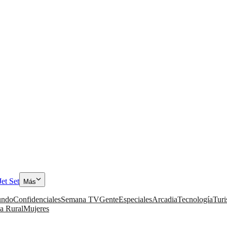
Jet Set
Más
ndo
Confidenciales
Semana TV
Gente
Especiales
Arcadia
Tecnología
Tur
a Rural
Mujeres