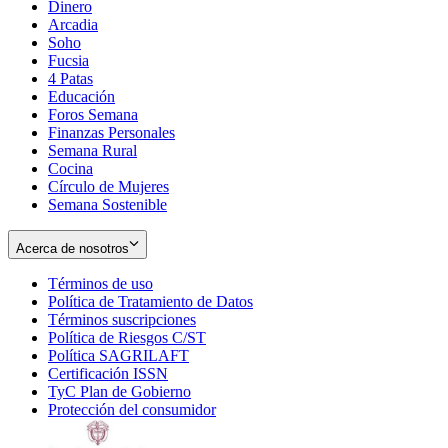
Dinero
Arcadia
Soho
Opens
Fucsia
in
Opens
4 Patas
new
in
Educación
window
new
Foros Semana
window
Finanzas Personales
Semana Rural
Cocina
Círculo de Mujeres
Semana Sostenible
Acerca de nosotros
Términos de uso
Opens
Política de Tratamiento de Datos
in
Opens
Términos suscripciones
new
Opens
in
Política de Riesgos C/ST
window
in
Opens
new
Política SAGRILAFT
Opens
new
in
window
Certificación ISSN
Opens
in
window
new
TyC Plan de Gobierno
in
new
Opens
window
Protección del consumidor
new
window
in
Opens
window
new
in
window
new