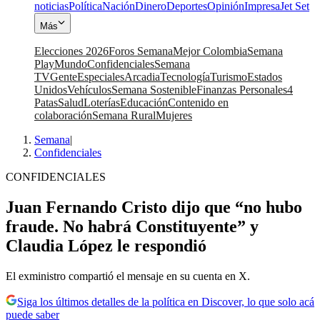
noticias
Política
Nación
Dinero
Deportes
Opinión
Impresa
Jet Set
Más
Elecciones 2026
Foros Semana
Mejor Colombia
Semana
Play
Mundo
Confidenciales
Semana
TV
Gente
Especiales
Arcadia
Tecnología
Turismo
Estados
Unidos
Vehículos
Semana Sostenible
Finanzas Personales
4
Patas
Salud
Loterías
Educación
Contenido en
colaboración
Semana Rural
Mujeres
Semana
|
Confidenciales
CONFIDENCIALES
Juan Fernando Cristo dijo que “no hubo
fraude. No habrá Constituyente” y
Claudia López le respondió
El exministro compartió el mensaje en su cuenta en X.
Siga los últimos detalles de la política en Discover, lo que solo acá
puede saber