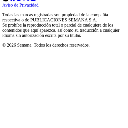
in
in
in
in
in
Aviso de Privacidad
Opens
new
new
new
new
new
in
window
window
window
window
window
Todas las marcas registradas son propiedad de la compañía
new
respectiva o de PUBLICACIONES SEMANA S.A.
window
Se prohíbe la reproducción total o parcial de cualquiera de los
contenidos que aquí aparezca, así como su traducción a cualquier
idioma sin autorización escrita por su titular.
© 2026 Semana. Todos los derechos reservados.