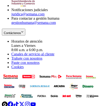
window
Notificaciones judiciales
juridica@semana.com
Para contactar a gestión humana
gestionhumana@semana.com
Contáctenos
Horarios de atención
Lunes a Viernes
8:00 a.m. a 6:00 p.m.
Canales de servicio al cliente
Trabaje con nosotros
Paute con nosotros
Cookies
Opens
Opens
Opens
Opens
Opens