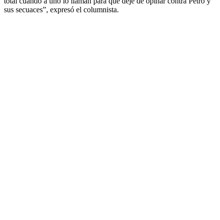
total cuando a uno lo llaman para que deje de opinar contra Petro y
sus secuaces”, expresó el columnista.