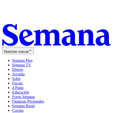
Nuestras marcas
Semana Play
Semana TV
Dinero
Arcadia
Soho
Opens
Fucsia
in
Opens
4 Patas
new
in
Educación
window
new
Foros Semana
window
Finanzas Personales
Semana Rural
Cocina