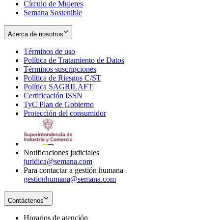
Círculo de Mujeres
Semana Sostenible
Acerca de nosotros
Términos de uso
Opens
Política de Tratamiento de Datos
in
Opens
Términos suscripciones
new
Opens
in
Política de Riesgos C/ST
window
in
Opens
new
Política SAGRILAFT
Opens
new
in
window
Certificación ISSN
Opens
in
window
new
TyC Plan de Gobierno
in
new
Opens
window
Protección del consumidor
new
window
in
Opens
window
new
in
window
new
window
Notificaciones judiciales
juridica@semana.com
Para contactar a gestión humana
gestionhumana@semana.com
Contáctenos
Horarios de atención