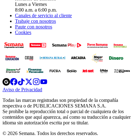
Lunes a Viernes
8:00 a.m. a 6:00 p.m.
Canales de servicio al cliente
Trabaje con nosotros
Paute con nosotros
Cookies
Opens
Opens
Opens
Opens
Opens
in
in
in
in
in
Aviso de Privacidad
Opens
new
new
new
new
new
in
window
window
window
window
window
Todas las marcas registradas son propiedad de la compañía
new
respectiva o de PUBLICACIONES SEMANA S.A.
window
Se prohíbe la reproducción total o parcial de cualquiera de los
contenidos que aquí aparezca, así como su traducción a cualquier
idioma sin autorización escrita por su titular.
© 2026 Semana. Todos los derechos reservados.