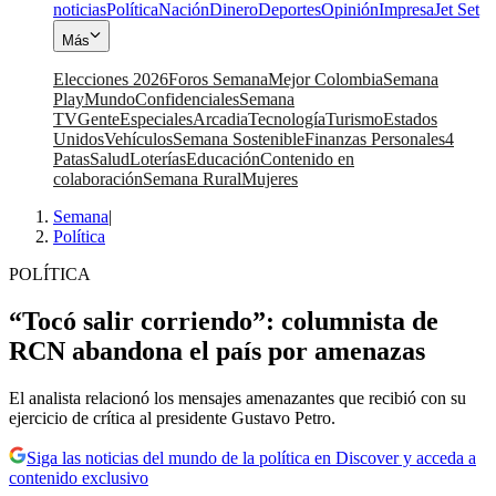
noticias
Política
Nación
Dinero
Deportes
Opinión
Impresa
Jet Set
Más
Elecciones 2026
Foros Semana
Mejor Colombia
Semana
Play
Mundo
Confidenciales
Semana
TV
Gente
Especiales
Arcadia
Tecnología
Turismo
Estados
Unidos
Vehículos
Semana Sostenible
Finanzas Personales
4
Patas
Salud
Loterías
Educación
Contenido en
colaboración
Semana Rural
Mujeres
Semana
|
Política
POLÍTICA
“Tocó salir corriendo”: columnista de
RCN abandona el país por amenazas
El analista relacionó los mensajes amenazantes que recibió con su
ejercicio de crítica al presidente Gustavo Petro.
Siga las noticias del mundo de la política en Discover y acceda a
contenido exclusivo