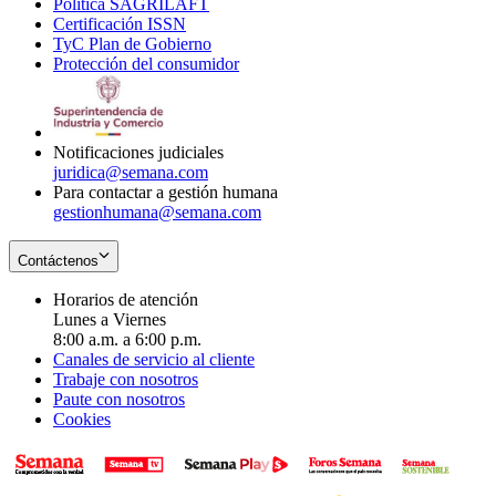
Política SAGRILAFT
Opens
new
in
window
Certificación ISSN
Opens
in
window
new
TyC Plan de Gobierno
in
new
Opens
window
Protección del consumidor
new
window
in
Opens
window
new
in
window
new
window
Notificaciones judiciales
juridica@semana.com
Para contactar a gestión humana
gestionhumana@semana.com
Contáctenos
Horarios de atención
Lunes a Viernes
8:00 a.m. a 6:00 p.m.
Canales de servicio al cliente
Trabaje con nosotros
Paute con nosotros
Cookies