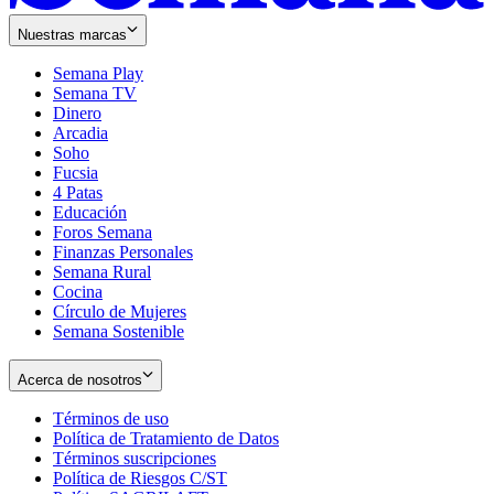
Nuestras marcas
Semana Play
Semana TV
Dinero
Arcadia
Soho
Opens
Fucsia
in
Opens
4 Patas
new
in
Educación
window
new
Foros Semana
window
Finanzas Personales
Semana Rural
Cocina
Círculo de Mujeres
Semana Sostenible
Acerca de nosotros
Términos de uso
Opens
Política de Tratamiento de Datos
in
Opens
Términos suscripciones
new
Opens
in
Política de Riesgos C/ST
window
in
Opens
new