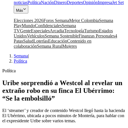
noticias
Política
Nación
Dinero
Deportes
Opinión
Impresa
Jet Set
Más
Elecciones 2026
Foros Semana
Mejor Colombia
Semana
Play
Mundo
Confidenciales
Semana
TV
Gente
Especiales
Arcadia
Tecnología
Turismo
Estados
Unidos
Vehículos
Semana Sostenible
Finanzas Personales
4
Patas
Salud
Loterías
Educación
Contenido en
colaboración
Semana Rural
Mujeres
Semana
|
Política
Política
Uribe sorprendió a Westcol al revelar un
extraño robo en su finca El Ubérrimo:
“Se la embolsilló”
El ‘streamer’ y creador de contenido Westcol llegó hasta la hacienda
El Ubérrimo, ubicada a pocos minutos de Montería, para hablar con
el expresidente Uribe sobre varios temas.