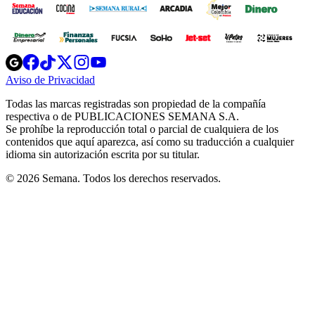
Opens
Opens
Opens
Opens
Opens
in
in
in
in
in
Aviso de Privacidad
Opens
new
new
new
new
new
in
window
window
window
window
window
Todas las marcas registradas son propiedad de la compañía
new
respectiva o de PUBLICACIONES SEMANA S.A.
window
Se prohíbe la reproducción total o parcial de cualquiera de los
contenidos que aquí aparezca, así como su traducción a cualquier
idioma sin autorización escrita por su titular.
© 2026 Semana. Todos los derechos reservados.