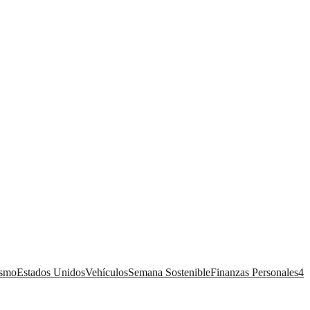
ismo
Estados Unidos
Vehículos
Semana Sostenible
Finanzas Personales
4