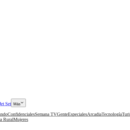
Jet Set
Más
ndo
Confidenciales
Semana TV
Gente
Especiales
Arcadia
Tecnología
Tur
a Rural
Mujeres