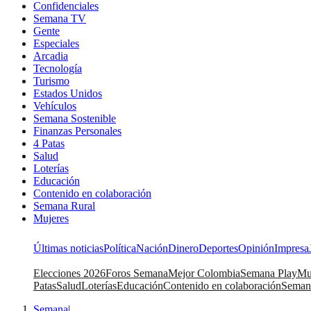
Confidenciales
Semana TV
Gente
Especiales
Arcadia
Tecnología
Turismo
Estados Unidos
Vehículos
Semana Sostenible
Finanzas Personales
4 Patas
Salud
Loterías
Educación
Contenido en colaboración
Semana Rural
Mujeres
Últimas noticias
Política
Nación
Dinero
Deportes
Opinión
Impresa
Elecciones 2026
Foros Semana
Mejor Colombia
Semana Play
Mu
Patas
Salud
Loterías
Educación
Contenido en colaboración
Seman
Semana
|