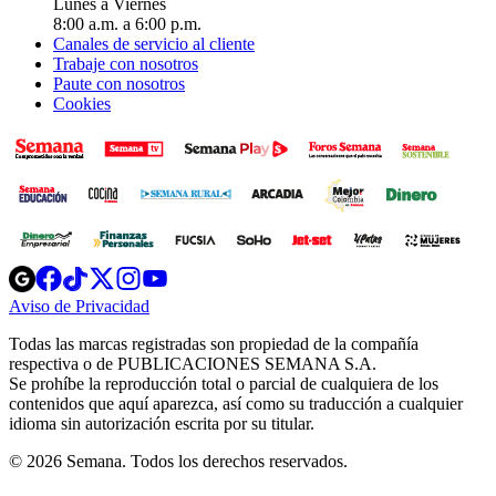
Lunes a Viernes
8:00 a.m. a 6:00 p.m.
Canales de servicio al cliente
Trabaje con nosotros
Paute con nosotros
Cookies
Opens
Opens
Opens
Opens
Opens
in
in
in
in
in
Aviso de Privacidad
Opens
new
new
new
new
new
in
window
window
window
window
window
Todas las marcas registradas son propiedad de la compañía
new
respectiva o de PUBLICACIONES SEMANA S.A.
window
Se prohíbe la reproducción total o parcial de cualquiera de los
contenidos que aquí aparezca, así como su traducción a cualquier
idioma sin autorización escrita por su titular.
© 2026 Semana. Todos los derechos reservados.