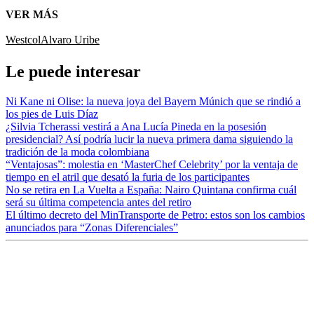
VER MÁS
Westcol
Alvaro Uribe
Le puede interesar
Ni Kane ni Olise: la nueva joya del Bayern Múnich que se rindió a
los pies de Luis Díaz
¿Silvia Tcherassi vestirá a Ana Lucía Pineda en la posesión
presidencial? Así podría lucir la nueva primera dama siguiendo la
tradición de la moda colombiana
“Ventajosas”: molestia en ‘MasterChef Celebrity’ por la ventaja de
tiempo en el atril que desató la furia de los participantes
No se retira en La Vuelta a España: Nairo Quintana confirma cuál
será su última competencia antes del retiro
El último decreto del MinTransporte de Petro: estos son los cambios
anunciados para “Zonas Diferenciales”