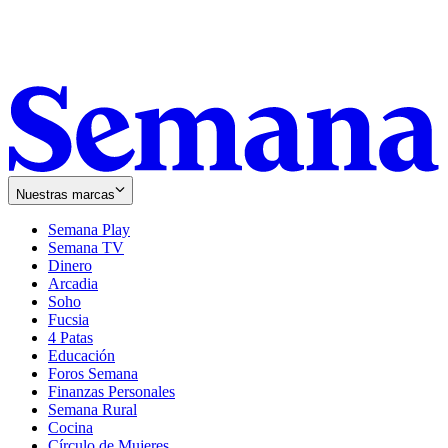
Nuestras marcas
Semana Play
Semana TV
Dinero
Arcadia
Soho
Opens
Fucsia
in
Opens
4 Patas
new
in
Educación
window
new
Foros Semana
window
Finanzas Personales
Semana Rural
Cocina
Círculo de Mujeres