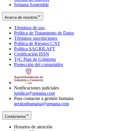
Semana Sostenible
Acerca de nosotros
Términos de uso
Opens
Política de Tratamiento de Datos
in
Opens
Términos suscripciones
new
Opens
in
Política de Riesgos C/ST
window
in
Opens
new
Política SAGRILAFT
Opens
new
in
window
Certificación ISSN
Opens
in
window
new
TyC Plan de Gobierno
in
new
Opens
window
Protección del consumidor
new
window
in
Opens
window
new
in
window
new
window
Notificaciones judiciales
juridica@semana.com
Para contactar a gestión humana
gestionhumana@semana.com
Contáctenos
Horarios de atención