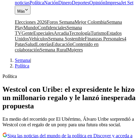
noticias
Política
Nación
Dinero
Deportes
Opinión
Impresa
Jet Set
Más
Elecciones 2026
Foros Semana
Mejor Colombia
Semana
Play
Mundo
Confidenciales
Semana
TV
Gente
Especiales
Arcadia
Tecnología
Turismo
Estados
Unidos
Vehículos
Semana Sostenible
Finanzas Personales
4
Patas
Salud
Loterías
Educación
Contenido en
colaboración
Semana Rural
Mujeres
Semana
|
Política
Política
Westcol con Uribe: el expresidente le hizo
un millonario regalo y le lanzó inesperada
propuesta
En medio del recorrido por El Ubérrimo, Álvaro Uribe sorprendió a
Westcol con el regalo de un pony para una futura obra social.
Siga las noticias del mundo de la política en Discover y acceda a