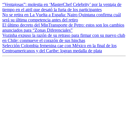
“Ventajosas”: molestia en ‘MasterChef Celebrity’ por la ventaja de
tiempo en el atril que desató la furia de los participantes
No se retira en La Vuelta a España: Nairo Quintana confirma cuál
será su última competencia antes del retiro
El último decreto del MinTransporte de Petro: estos son los cambios
anunciados para “Zonas Diferenciales”
Vozinha expuso la razón de su retraso para firmar con su nuevo club
en Chile: conmueve el corazón de sus hinchas
Selección Colombia femenina cae con México en la final de los
Centroamericanos y del Caribe: logran medalla de plata