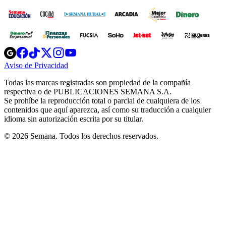
Opens
Opens
Opens
Opens
Opens
in
in
in
in
in
Aviso de Privacidad
Opens
new
new
new
new
new
in
window
window
window
window
window
Todas las marcas registradas son propiedad de la compañía
new
respectiva o de PUBLICACIONES SEMANA S.A.
window
Se prohíbe la reproducción total o parcial de cualquiera de los
contenidos que aquí aparezca, así como su traducción a cualquier
idioma sin autorización escrita por su titular.
© 2026 Semana. Todos los derechos reservados.