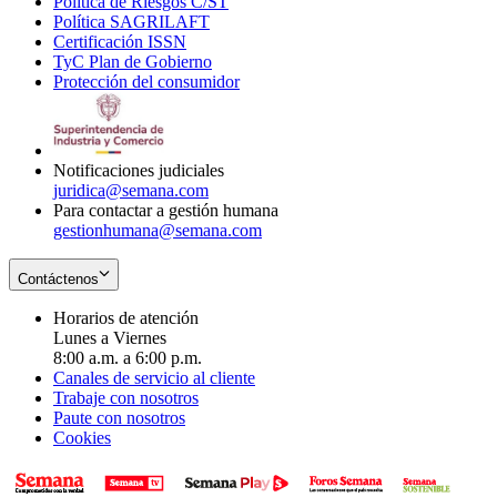
Política de Riesgos C/ST
window
in
Opens
new
Política SAGRILAFT
Opens
new
in
window
Certificación ISSN
Opens
in
window
new
TyC Plan de Gobierno
in
new
Opens
window
Protección del consumidor
new
window
in
Opens
window
new
in
window
new
window
Notificaciones judiciales
juridica@semana.com
Para contactar a gestión humana
gestionhumana@semana.com
Contáctenos
Horarios de atención
Lunes a Viernes
8:00 a.m. a 6:00 p.m.
Canales de servicio al cliente
Trabaje con nosotros
Paute con nosotros
Cookies