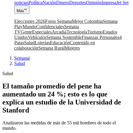
noticias
Política
Nación
Dinero
Deportes
Opinión
Impresa
Jet Set
Más
Elecciones 2026
Foros Semana
Mejor Colombia
Semana
Play
Mundo
Confidenciales
Semana
TV
Gente
Especiales
Arcadia
Tecnología
Turismo
Estados
Unidos
Vehículos
Semana Sostenible
Finanzas Personales
4
Patas
Salud
Loterías
Educación
Contenido en
colaboración
Semana Rural
Mujeres
Semana
|
Salud
Salud
El tamaño promedio del pene ha
aumentado un 24 %; esto es lo que
explica un estudio de la Universidad de
Stanford
Analizaron las medidas de más de 55 mil hombres de todo el
mundo.