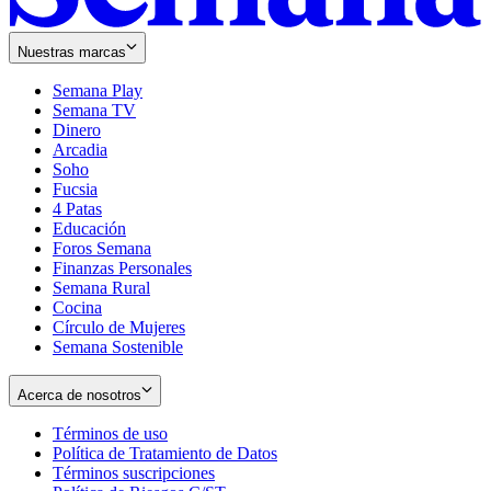
Nuestras marcas
Semana Play
Semana TV
Dinero
Arcadia
Soho
Opens
Fucsia
in
Opens
4 Patas
new
in
Educación
window
new
Foros Semana
window
Finanzas Personales
Semana Rural
Cocina
Círculo de Mujeres
Semana Sostenible
Acerca de nosotros
Términos de uso
Opens
Política de Tratamiento de Datos
in
Opens
Términos suscripciones
new
Opens
in