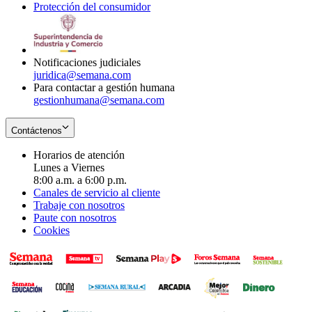
Protección del consumidor
new
window
in
Opens
window
new
in
window
new
window
Notificaciones judiciales
juridica@semana.com
Para contactar a gestión humana
gestionhumana@semana.com
Contáctenos
Horarios de atención
Lunes a Viernes
8:00 a.m. a 6:00 p.m.
Canales de servicio al cliente
Trabaje con nosotros
Paute con nosotros
Cookies