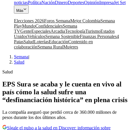
noticias
Política
Nación
Dinero
Deportes
Opinión
Impresa
Jet Set
Más
Elecciones 2026
Foros Semana
Mejor Colombia
Semana
Play
Mundo
Confidenciales
Semana
TV
Gente
Especiales
Arcadia
Tecnología
Turismo
Estados
Unidos
Vehículos
Semana Sostenible
Finanzas Personales
4
Patas
Salud
Loterías
Educación
Contenido en
colaboración
Semana Rural
Mujeres
Semana
|
Salud
Salud
EPS Sura se acaba y le cuenta en vivo al
país cómo la salud sufre una
“desfinanciación histórica” en plena crisis
La compañía aseguró que perdió cerca de 360.000 millones de
pesos durante los dos últimos años.
Sígale el pulso a la salud en Discover: información sobre