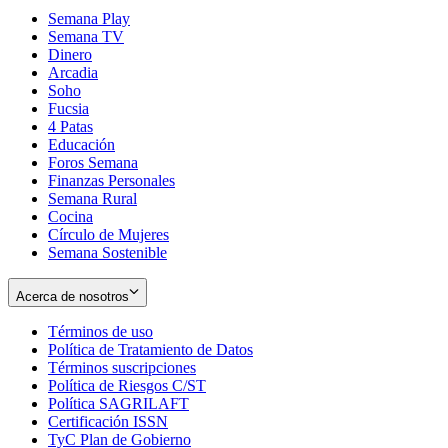
Semana Play
Semana TV
Dinero
Arcadia
Soho
Opens
Fucsia
in
Opens
4 Patas
new
in
Educación
window
new
Foros Semana
window
Finanzas Personales
Semana Rural
Cocina
Círculo de Mujeres
Semana Sostenible
Acerca de nosotros
Términos de uso
Opens
Política de Tratamiento de Datos
in
Opens
Términos suscripciones
new
Opens
in
Política de Riesgos C/ST
window
in
Opens
new
Política SAGRILAFT
Opens
new
in
window
Certificación ISSN
Opens
in
window
new
TyC Plan de Gobierno
in
new
Opens
window