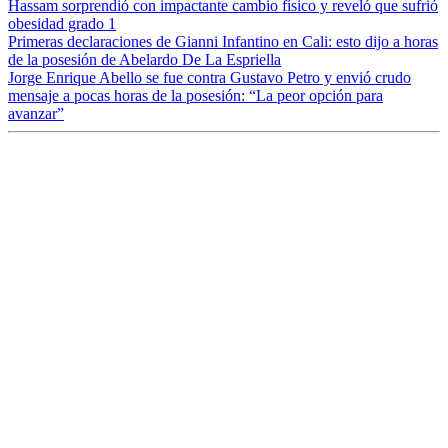
Hassam sorprendió con impactante cambio físico y reveló que sufrió
obesidad grado 1
Primeras declaraciones de Gianni Infantino en Cali: esto dijo a horas
de la posesión de Abelardo De La Espriella
Jorge Enrique Abello se fue contra Gustavo Petro y envió crudo
mensaje a pocas horas de la posesión: “La peor opción para
avanzar”