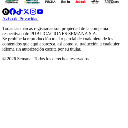
Opens
Opens
Opens
Opens
Opens
in
in
in
in
in
Aviso de Privacidad
Opens
new
new
new
new
new
in
window
window
window
window
window
Todas las marcas registradas son propiedad de la compañía
new
respectiva o de PUBLICACIONES SEMANA S.A.
window
Se prohíbe la reproducción total o parcial de cualquiera de los
contenidos que aquí aparezca, así como su traducción a cualquier
idioma sin autorización escrita por su titular.
© 2026 Semana. Todos los derechos reservados.