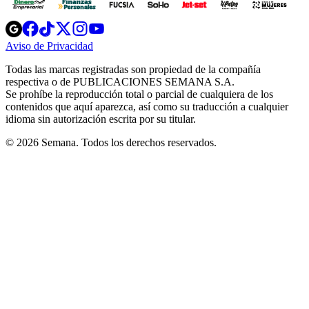
Opens
Opens
Opens
Opens
Opens
in
in
in
in
in
Aviso de Privacidad
Opens
new
new
new
new
new
in
window
window
window
window
window
Todas las marcas registradas son propiedad de la compañía
new
respectiva o de PUBLICACIONES SEMANA S.A.
window
Se prohíbe la reproducción total o parcial de cualquiera de los
contenidos que aquí aparezca, así como su traducción a cualquier
idioma sin autorización escrita por su titular.
© 2026 Semana. Todos los derechos reservados.