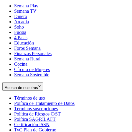
Semana Play
Semana TV
Dinero
Arcadia
Soho
Opens
Fucsia
in
Opens
4 Patas
new
in
Educación
window
new
Foros Semana
window
Finanzas Personales
Semana Rural
Cocina
Círculo de Mujeres
Semana Sostenible
Acerca de nosotros
Términos de uso
Opens
Política de Tratamiento de Datos
in
Opens
Términos suscripciones
new
Opens
in
Política de Riesgos C/ST
window
in
Opens
new
Política SAGRILAFT
Opens
new
in
window
Certificación ISSN
Opens
in
window
new
TyC Plan de Gobierno
in
new
Opens
window