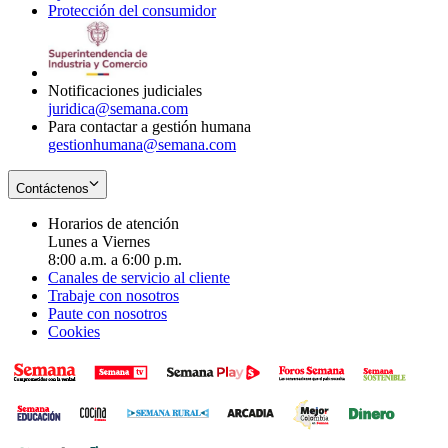
Protección del consumidor
new
window
in
Opens
window
new
in
window
new
window
Notificaciones judiciales
juridica@semana.com
Para contactar a gestión humana
gestionhumana@semana.com
Contáctenos
Horarios de atención
Lunes a Viernes
8:00 a.m. a 6:00 p.m.
Canales de servicio al cliente
Trabaje con nosotros
Paute con nosotros
Cookies