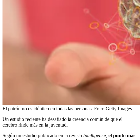
El patrón no es idéntico en todas las personas.
Foto:
Getty Images
Un estudio reciente ha desafiado la creencia común de que el
cerebro rinde más en la juventud.
Según un estudio publicado en la revista
Intelligence,
el punto más