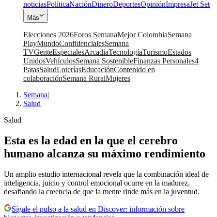
noticias
Política
Nación
Dinero
Deportes
Opinión
Impresa
Jet Set
Más
Elecciones 2026
Foros Semana
Mejor Colombia
Semana
Play
Mundo
Confidenciales
Semana
TV
Gente
Especiales
Arcadia
Tecnología
Turismo
Estados
Unidos
Vehículos
Semana Sostenible
Finanzas Personales
4
Patas
Salud
Loterías
Educación
Contenido en
colaboración
Semana Rural
Mujeres
Semana
|
Salud
Salud
Esta es la edad en la que el cerebro
humano alcanza su máximo rendimiento
Un amplio estudio internacional revela que la combinación ideal de
inteligencia, juicio y control emocional ocurre en la madurez,
desafiando la creencia de que la mente rinde más en la juventud.
Sígale el pulso a la salud en Discover: información sobre