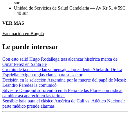
sur
Unidad de Servicios de Salud Candelaria — Av Kr 51 # 59C
- 40 sur
VER MÁS
Vacunación en Bogotá
Le puede interesar
Con esto salió Hugo Rodallega tras alcanzar histórica marca de
Omar Pérez en Santa Fe
Gremio de taxistas le lanza mensaje al presidente Abelardo De La
Espriella: exigen reglas claras para su sector
Decisión en la selección Argentina por la muerte del papá de Messi:
Leandro Paredes la comunicó
Silvestre Dangond sorprendió en la Feria de las Flores con radical
cambio: así apareció en las tarimas
Sensible baja para el clásico América de Cali vs. Atlético Nacional:
parte médico prende alarmas