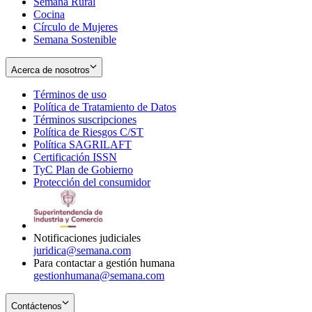
Semana Rural
Cocina
Círculo de Mujeres
Semana Sostenible
Acerca de nosotros
Términos de uso
Opens
Política de Tratamiento de Datos
in
Opens
Términos suscripciones
new
Opens
in
Política de Riesgos C/ST
window
in
Opens
new
Política SAGRILAFT
Opens
new
in
window
Certificación ISSN
Opens
in
window
new
TyC Plan de Gobierno
in
new
Opens
window
Protección del consumidor
new
window
in
Opens
window
new
in
window
new
window
Notificaciones judiciales
juridica@semana.com
Para contactar a gestión humana
gestionhumana@semana.com
Contáctenos