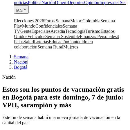
noticias
Política
Nación
Dinero
Deportes
Opinión
Impresa
Jet Set
Más
Elecciones 2026
Foros Semana
Mejor Colombia
Semana
Play
Mundo
Confidenciales
Semana
TV
Gente
Especiales
Arcadia
Tecnología
Turismo
Estados
Unidos
Vehículos
Semana Sostenible
Finanzas Personales
4
Patas
Salud
Loterías
Educación
Contenido en
colaboración
Semana Rural
Mujeres
Semana
|
Nación
|
Bogotá
Nación
Estos son los puntos de vacunación gratis
en Bogotá para este domingo, 7 de junio:
VPH, sarampión y más
Este fin de semana habrá una nueva jornada de vacunación en la
capital del país.