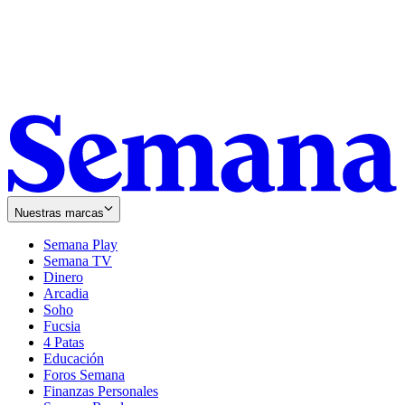
Nuestras marcas
Semana Play
Semana TV
Dinero
Arcadia
Soho
Opens
Fucsia
in
Opens
4 Patas
new
in
Educación
window
new
Foros Semana
window
Finanzas Personales