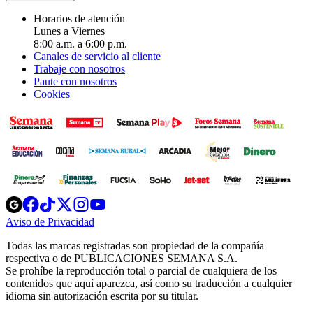
Horarios de atención
Lunes a Viernes
8:00 a.m. a 6:00 p.m.
Canales de servicio al cliente
Trabaje con nosotros
Paute con nosotros
Cookies
Opens
Opens
Opens
Opens
Opens
in
in
in
in
in
Aviso de Privacidad
Opens
new
new
new
new
new
in
window
window
window
window
window
Todas las marcas registradas son propiedad de la compañía
new
respectiva o de PUBLICACIONES SEMANA S.A.
window
Se prohíbe la reproducción total o parcial de cualquiera de los
contenidos que aquí aparezca, así como su traducción a cualquier
idioma sin autorización escrita por su titular.