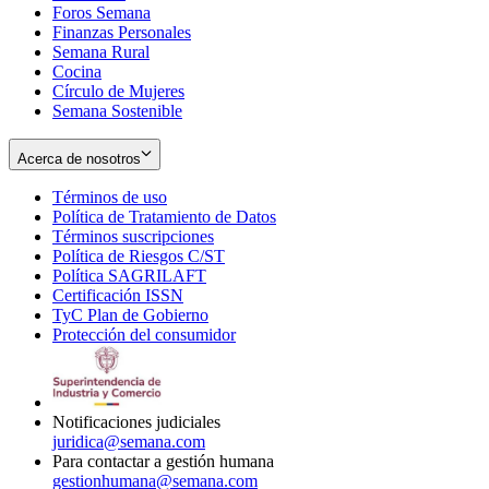
Foros Semana
window
Finanzas Personales
Semana Rural
Cocina
Círculo de Mujeres
Semana Sostenible
Acerca de nosotros
Términos de uso
Opens
Política de Tratamiento de Datos
in
Opens
Términos suscripciones
new
Opens
in
Política de Riesgos C/ST
window
in
Opens
new
Política SAGRILAFT
Opens
new
in
window
Certificación ISSN
Opens
in
window
new
TyC Plan de Gobierno
in
new
Opens
window
Protección del consumidor
new
window
in
Opens
window
new
in
window
new
window
Notificaciones judiciales
juridica@semana.com
Para contactar a gestión humana
gestionhumana@semana.com