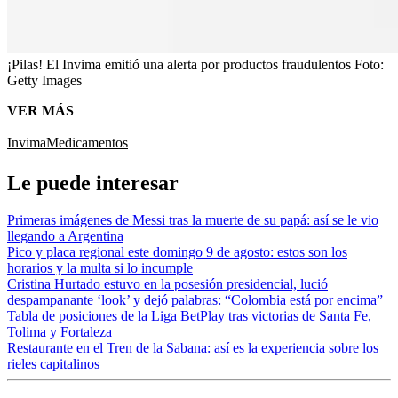
¡Pilas! El Invima emitió una alerta por productos fraudulentos
Foto:
Getty Images
VER MÁS
Invima
Medicamentos
Le puede interesar
Primeras imágenes de Messi tras la muerte de su papá: así se le vio
llegando a Argentina
Pico y placa regional este domingo 9 de agosto: estos son los
horarios y la multa si lo incumple
Cristina Hurtado estuvo en la posesión presidencial, lució
despampanante ‘look’ y dejó palabras: “Colombia está por encima”
Tabla de posiciones de la Liga BetPlay tras victorias de Santa Fe,
Tolima y Fortaleza
Restaurante en el Tren de la Sabana: así es la experiencia sobre los
rieles capitalinos