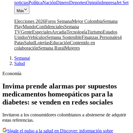
noticias
Política
Nación
Dinero
Deportes
Opinión
Impresa
Jet Set
Más
Elecciones 2026
Foros Semana
Mejor Colombia
Semana
Play
Mundo
Confidenciales
Semana
TV
Gente
Especiales
Arcadia
Tecnología
Turismo
Estados
Unidos
Vehículos
Semana Sostenible
Finanzas Personales
4
Patas
Salud
Loterías
Educación
Contenido en
colaboración
Semana Rural
Mujeres
Semana
|
Salud
Economía
Invima prende alarmas por supuestos
medicamentos homeopáticos para la
diabetes: se venden en redes sociales
Invitaron a los consumidores colombianos a abstenerse de adquirir
estas referencias.
Sígale el pulso a la salud en Discover: información sobre