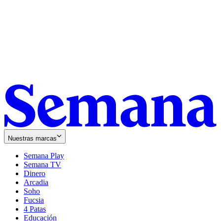
Nuestras marcas
Semana Play
Semana TV
Dinero
Arcadia
Soho
Opens
Fucsia
in
Opens
4 Patas
new
in
Educación
window
new