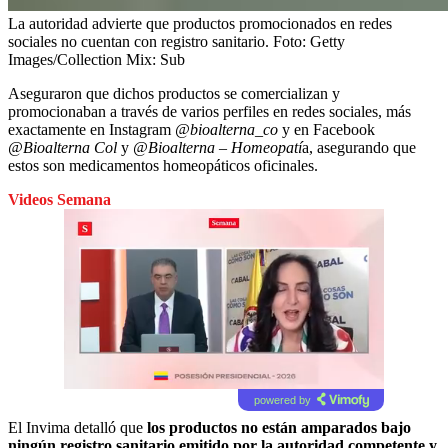
La autoridad advierte que productos promocionados en redes
sociales no cuentan con registro sanitario.
Foto:
Getty
Images/Collection Mix: Sub
Aseguraron que dichos productos se comercializan y
promocionaban a través de varios perfiles en redes sociales, más
exactamente en Instagram
@bioalterna_co
y en Facebook
@Bioalterna Col
y
@Bioalterna – Homeopatí
a, asegurando que
estos son medicamentos homeopáticos oficinales.
Videos Semana
powered by
El Invima detalló que
los productos no están amparados bajo
ningún registro sanitario emitido por la autoridad competente y