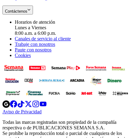
Contáctenos
Horarios de atención
Lunes a Viernes
8:00 a.m. a 6:00 p.m.
Canales de servicio al cliente
Trabaje con nosotros
Paute con nosotros
Cookies
Opens
Opens
Opens
Opens
Opens
in
in
in
in
in
Aviso de Privacidad
Opens
new
new
new
new
new
in
window
window
window
window
window
Todas las marcas registradas son propiedad de la compañía
new
respectiva o de PUBLICACIONES SEMANA S.A.
window
Se prohíbe la reproducción total o parcial de cualquiera de los