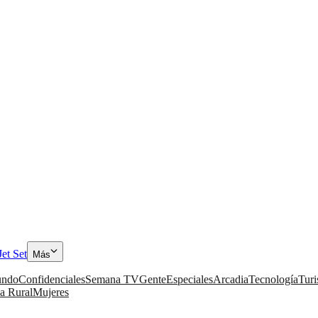
Jet Set
Más
ndo
Confidenciales
Semana TV
Gente
Especiales
Arcadia
Tecnología
Tur
a Rural
Mujeres