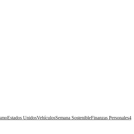
ismo
Estados Unidos
Vehículos
Semana Sostenible
Finanzas Personales
4