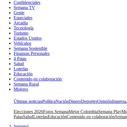
Confidenciales
Semana TV
Gente
Especiales
Arcadia
Tecnología
Turismo
Estados Unidos
Vehículos
Semana Sostenible
Finanzas Personales
4 Patas
Salud
Loterías
Educación
Contenido en colaboración
Semana Rural
Mujeres
Últimas noticias
Política
Nación
Dinero
Deportes
Opinión
Impresa
Elecciones 2026
Foros Semana
Mejor Colombia
Semana Play
Mu
Patas
Salud
Loterías
Educación
Contenido en colaboración
Seman
Semana
|