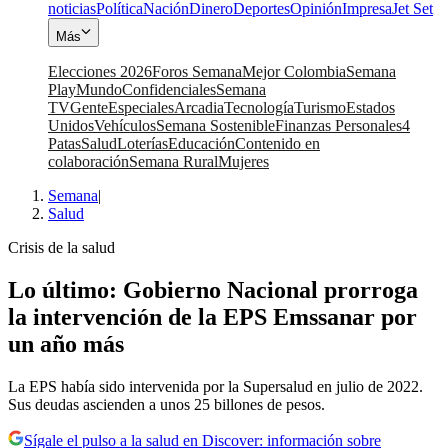
noticias
Política
Nación
Dinero
Deportes
Opinión
Impresa
Jet Set
Más
Elecciones 2026
Foros Semana
Mejor Colombia
Semana
Play
Mundo
Confidenciales
Semana
TV
Gente
Especiales
Arcadia
Tecnología
Turismo
Estados
Unidos
Vehículos
Semana Sostenible
Finanzas Personales
4
Patas
Salud
Loterías
Educación
Contenido en
colaboración
Semana Rural
Mujeres
Semana
|
Salud
Crisis de la salud
Lo último: Gobierno Nacional prorroga
la intervención de la EPS Emssanar por
un año más
La EPS había sido intervenida por la Supersalud en julio de 2022.
Sus deudas ascienden a unos 25 billones de pesos.
Sígale el pulso a la salud en Discover: información sobre