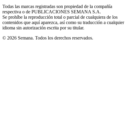
in
window
window
window
window
window
Todas las marcas registradas son propiedad de la compañía
new
respectiva o de PUBLICACIONES SEMANA S.A.
window
Se prohíbe la reproducción total o parcial de cualquiera de los
contenidos que aquí aparezca, así como su traducción a cualquier
idioma sin autorización escrita por su titular.
© 2026 Semana. Todos los derechos reservados.