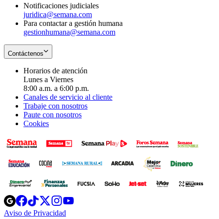
Notificaciones judiciales
juridica@semana.com
Para contactar a gestión humana
gestionhumana@semana.com
Contáctenos
Horarios de atención
Lunes a Viernes
8:00 a.m. a 6:00 p.m.
Canales de servicio al cliente
Trabaje con nosotros
Paute con nosotros
Cookies
Opens
Opens
Opens
Opens
Opens
in
in
in
in
in
Aviso de Privacidad
Opens
new
new
new
new
new