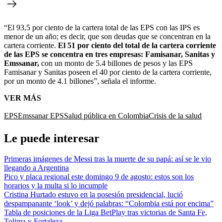
“El 93,5 por ciento de la cartera total de las EPS con las IPS es
menor de un año; es decir, que son deudas que se concentran en la
cartera corriente.
El 51 por ciento del total de la cartera corriente
de las EPS se concentra en tres empresas: Famisanar, Sanitas y
Emssanar,
con un monto de 5.4 billones de pesos y las EPS
Famisanar y Sanitas poseen el 40 por ciento de la cartera corriente,
por un monto de 4.1 billones”, señala el informe.
VER MÁS
EPS
Emssanar EPS
Salud pública en Colombia
Crisis de la salud
Le puede interesar
Primeras imágenes de Messi tras la muerte de su papá: así se le vio
llegando a Argentina
Pico y placa regional este domingo 9 de agosto: estos son los
horarios y la multa si lo incumple
Cristina Hurtado estuvo en la posesión presidencial, lució
despampanante ‘look’ y dejó palabras: “Colombia está por encima”
Tabla de posiciones de la Liga BetPlay tras victorias de Santa Fe,
Tolima y Fortaleza