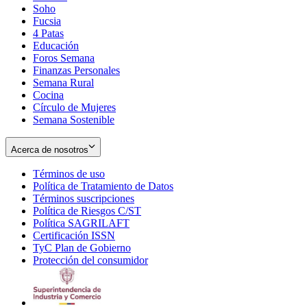
Soho
Opens
Fucsia
in
Opens
4 Patas
new
in
Educación
window
new
Foros Semana
window
Finanzas Personales
Semana Rural
Cocina
Círculo de Mujeres
Semana Sostenible
Acerca de nosotros
Términos de uso
Opens
Política de Tratamiento de Datos
in
Opens
Términos suscripciones
new
Opens
in
Política de Riesgos C/ST
window
in
Opens
new
Política SAGRILAFT
Opens
new
in
window
Certificación ISSN
Opens
in
window
new
TyC Plan de Gobierno
in
new
Opens
window
Protección del consumidor
new
window
in
Opens
window
new
in
window
new
window