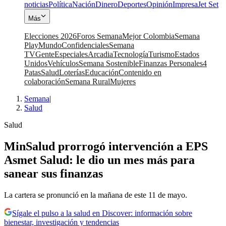
noticias
Política
Nación
Dinero
Deportes
Opinión
Impresa
Jet Set
Más
Elecciones 2026
Foros Semana
Mejor Colombia
Semana
Play
Mundo
Confidenciales
Semana
TV
Gente
Especiales
Arcadia
Tecnología
Turismo
Estados
Unidos
Vehículos
Semana Sostenible
Finanzas Personales
4
Patas
Salud
Loterías
Educación
Contenido en
colaboración
Semana Rural
Mujeres
Semana
|
Salud
Salud
MinSalud prorrogó intervención a EPS
Asmet Salud: le dio un mes más para
sanear sus finanzas
La cartera se pronunció en la mañana de este 11 de mayo.
Sígale el pulso a la salud en Discover: información sobre
bienestar, investigación y tendencias