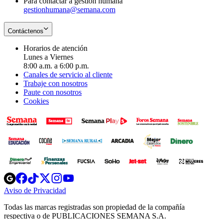
Para contactar a gestión humana
gestionhumana@semana.com
Contáctenos
Horarios de atención
Lunes a Viernes
8:00 a.m. a 6:00 p.m.
Canales de servicio al cliente
Trabaje con nosotros
Paute con nosotros
Cookies
Opens
Opens
Opens
Opens
Opens
in
in
in
in
in
Aviso de Privacidad
Opens
new
new
new
new
new
in
window
window
window
window
window
Todas las marcas registradas son propiedad de la compañía
new
respectiva o de PUBLICACIONES SEMANA S.A.
window