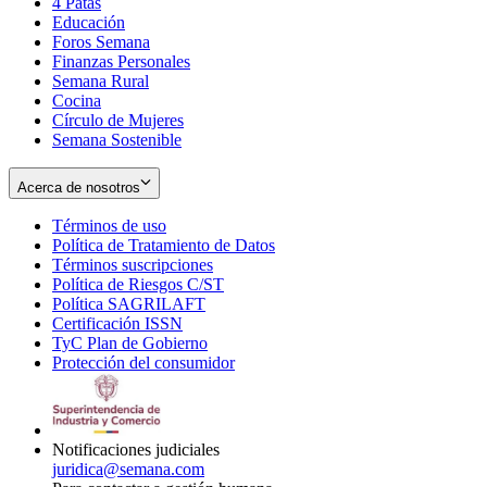
4 Patas
new
in
Educación
window
new
Foros Semana
window
Finanzas Personales
Semana Rural
Cocina
Círculo de Mujeres
Semana Sostenible
Acerca de nosotros
Términos de uso
Opens
Política de Tratamiento de Datos
in
Opens
Términos suscripciones
new
Opens
in
Política de Riesgos C/ST
window
in
Opens
new
Política SAGRILAFT
Opens
new
in
window
Certificación ISSN
Opens
in
window
new
TyC Plan de Gobierno
in
new
Opens
window
Protección del consumidor
new
window
in
Opens
window
new
in
window
new
window
Notificaciones judiciales
juridica@semana.com