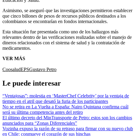
Educación y Salud.
Asimismo, se aseguró que las investigaciones permitieron establecer
que cinco billones de pesos de recursos públicos destinados a los
colombianos se encontrarían en fondos internacionales.
Esta situación fue presentada como uno de los hallazgos más
relevantes dentro de las verificaciones realizadas sobre el manejo de
dineros relacionados con el sistema de salud y la contratación de
medicamentos.
VER MÁS
Coosalud
EPS
Gustavo Petro
Le puede interesar
“Ventajosas”: molestia en ‘MasterChef Celebrity’ por la ventaja de
tiempo en el atril que desató la furia de los participantes
No se retira en La Vuelta a España: Nairo Quintana confirma cuál
será su última competencia antes del retiro
El último decreto del MinTransporte de Petro: estos son los cambios
anunciados para “Zonas Diferenciales”
Vozinha expuso la razón de su retraso para firmar con su nuevo club
en Chile: conmueve el corazón de sus hinchas