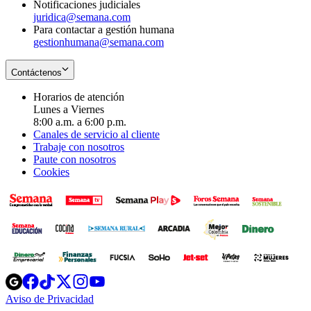
Notificaciones judiciales
juridica@semana.com
Para contactar a gestión humana
gestionhumana@semana.com
Contáctenos
Horarios de atención
Lunes a Viernes
8:00 a.m. a 6:00 p.m.
Canales de servicio al cliente
Trabaje con nosotros
Paute con nosotros
Cookies
Opens
Opens
Opens
Opens
Opens
in
in
in
in
in
Aviso de Privacidad
Opens
new
new
new
new
new