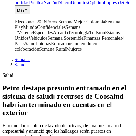
noticias
Política
Nación
Dinero
Deportes
Opinión
Impresa
Jet Set
Más
Elecciones 2026
Foros Semana
Mejor Colombia
Semana
Play
Mundo
Confidenciales
Semana
TV
Gente
Especiales
Arcadia
Tecnología
Turismo
Estados
Unidos
Vehículos
Semana Sostenible
Finanzas Personales
4
Patas
Salud
Loterías
Educación
Contenido en
colaboración
Semana Rural
Mujeres
Semana
|
Salud
Salud
Petro destapa presunto entramado en el
sistema de salud: recursos de Coosalud
habrían terminado en cuentas en el
exterior
El mandatario habló de lavado de activos, de una presunta red
empresarial y anunció que los hallazgos serán puestos en