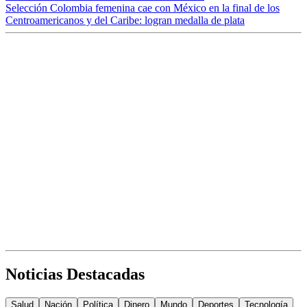
Selección Colombia femenina cae con México en la final de los
Centroamericanos y del Caribe: logran medalla de plata
Noticias Destacadas
Salud
Nación
Política
Dinero
Mundo
Deportes
Tecnología