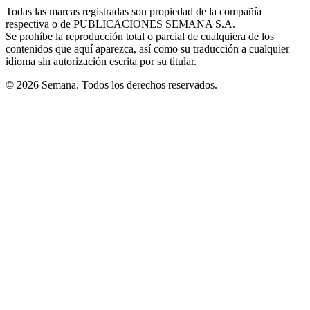
in
window
window
window
window
window
Todas las marcas registradas son propiedad de la compañía
new
respectiva o de PUBLICACIONES SEMANA S.A.
window
Se prohíbe la reproducción total o parcial de cualquiera de los
contenidos que aquí aparezca, así como su traducción a cualquier
idioma sin autorización escrita por su titular.
© 2026 Semana. Todos los derechos reservados.