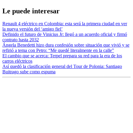
Le puede interesar
Renault 4 eléctrico en Colombia: esta será la primera ciudad en ver
la nueva versión del ‘amigo fiel’
Definido el futuro de Vinicius Jr: llegó a un acuerdo oficial y firmó
contrato hasta 2032
Ángela Benedetti hizo dura confesión sobre situación que vivió y se
refirió a tema con Petro: “Me quedé literalmente en la calle”
El cambio que se acerca: Terpel prepara su red para la era de los
carros eléctricos
Así quedó la clasificación general del Tour de Polonia: Santiago
Buitrago sube como espuma