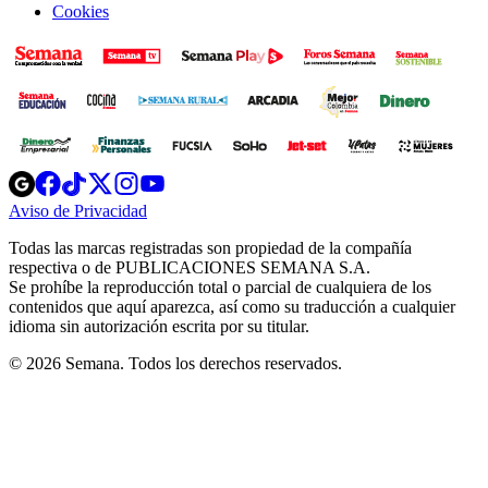
Cookies
Opens
Opens
Opens
Opens
Opens
in
in
in
in
in
Aviso de Privacidad
Opens
new
new
new
new
new
in
window
window
window
window
window
Todas las marcas registradas son propiedad de la compañía
new
respectiva o de PUBLICACIONES SEMANA S.A.
window
Se prohíbe la reproducción total o parcial de cualquiera de los
contenidos que aquí aparezca, así como su traducción a cualquier
idioma sin autorización escrita por su titular.
© 2026 Semana. Todos los derechos reservados.