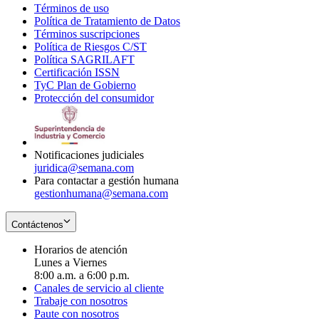
Términos de uso
Opens
Política de Tratamiento de Datos
in
Opens
Términos suscripciones
new
Opens
in
Política de Riesgos C/ST
window
in
Opens
new
Política SAGRILAFT
Opens
new
in
window
Certificación ISSN
Opens
in
window
new
TyC Plan de Gobierno
in
new
Opens
window
Protección del consumidor
new
window
in
Opens
window
new
in
window
new
window
Notificaciones judiciales
juridica@semana.com
Para contactar a gestión humana
gestionhumana@semana.com
Contáctenos
Horarios de atención
Lunes a Viernes
8:00 a.m. a 6:00 p.m.
Canales de servicio al cliente
Trabaje con nosotros
Paute con nosotros