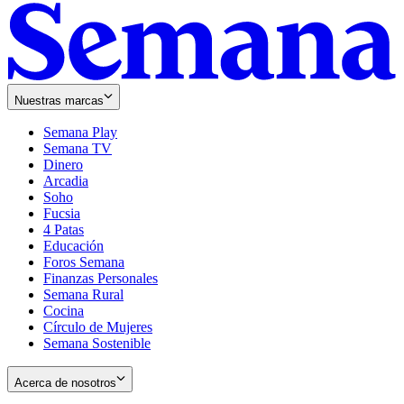
Nuestras marcas
Semana Play
Semana TV
Dinero
Arcadia
Soho
Opens
Fucsia
in
Opens
4 Patas
new
in
Educación
window
new
Foros Semana
window
Finanzas Personales
Semana Rural
Cocina
Círculo de Mujeres
Semana Sostenible
Acerca de nosotros