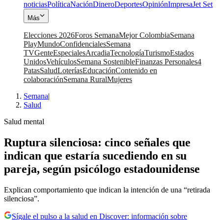
noticias
Política
Nación
Dinero
Deportes
Opinión
Impresa
Jet Set
Más
Elecciones 2026
Foros Semana
Mejor Colombia
Semana
Play
Mundo
Confidenciales
Semana
TV
Gente
Especiales
Arcadia
Tecnología
Turismo
Estados
Unidos
Vehículos
Semana Sostenible
Finanzas Personales
4
Patas
Salud
Loterías
Educación
Contenido en
colaboración
Semana Rural
Mujeres
Semana
|
Salud
Salud mental
Ruptura silenciosa: cinco señales que
indican que estaría sucediendo en su
pareja, según psicólogo estadounidense
Explican comportamiento que indican la intención de una “retirada
silenciosa”.
Sígale el pulso a la salud en Discover: información sobre