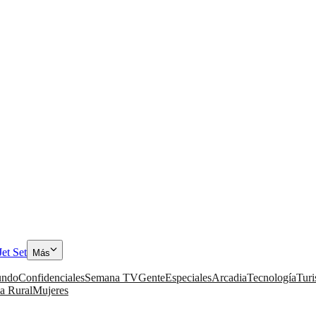
Jet Set
Más
ndo
Confidenciales
Semana TV
Gente
Especiales
Arcadia
Tecnología
Tur
a Rural
Mujeres