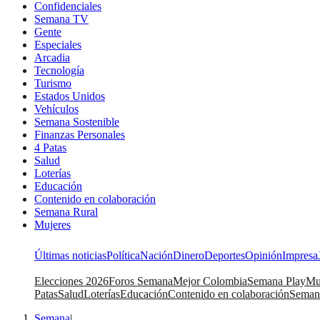
Confidenciales
Semana TV
Gente
Especiales
Arcadia
Tecnología
Turismo
Estados Unidos
Vehículos
Semana Sostenible
Finanzas Personales
4 Patas
Salud
Loterías
Educación
Contenido en colaboración
Semana Rural
Mujeres
Últimas noticias
Política
Nación
Dinero
Deportes
Opinión
Impresa
Elecciones 2026
Foros Semana
Mejor Colombia
Semana Play
Mu
Patas
Salud
Loterías
Educación
Contenido en colaboración
Seman
Semana
|