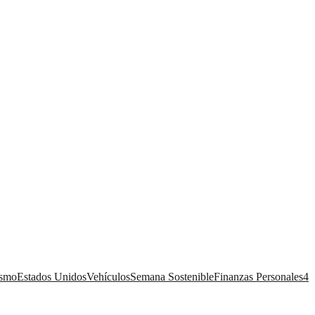
ismo
Estados Unidos
Vehículos
Semana Sostenible
Finanzas Personales
4