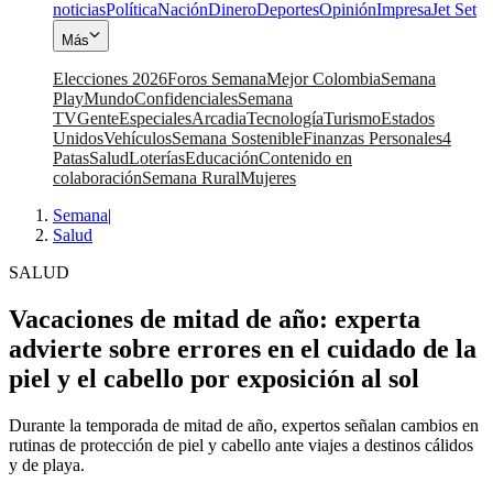
noticias
Política
Nación
Dinero
Deportes
Opinión
Impresa
Jet Set
Más
Elecciones 2026
Foros Semana
Mejor Colombia
Semana
Play
Mundo
Confidenciales
Semana
TV
Gente
Especiales
Arcadia
Tecnología
Turismo
Estados
Unidos
Vehículos
Semana Sostenible
Finanzas Personales
4
Patas
Salud
Loterías
Educación
Contenido en
colaboración
Semana Rural
Mujeres
Semana
|
Salud
SALUD
Vacaciones de mitad de año: experta
advierte sobre errores en el cuidado de la
piel y el cabello por exposición al sol
Durante la temporada de mitad de año, expertos señalan cambios en
rutinas de protección de piel y cabello ante viajes a destinos cálidos
y de playa.