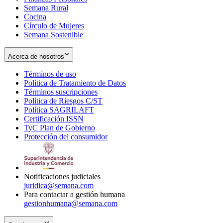
Semana Rural
Cocina
Círculo de Mujeres
Semana Sostenible
Acerca de nosotros
Términos de uso
Opens
Política de Tratamiento de Datos
in
Opens
Términos suscripciones
new
Opens
in
Política de Riesgos C/ST
window
in
Opens
new
Política SAGRILAFT
Opens
new
in
window
Certificación ISSN
Opens
in
window
new
TyC Plan de Gobierno
in
new
Opens
window
Protección del consumidor
new
window
in
Opens
window
new
in
window
new
window
Notificaciones judiciales
juridica@semana.com
Para contactar a gestión humana
gestionhumana@semana.com