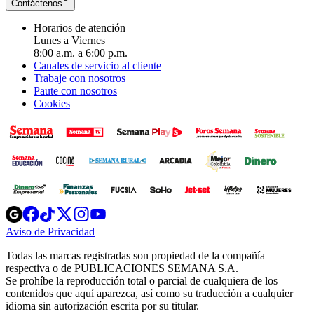
Contáctenos
Horarios de atención
Lunes a Viernes
8:00 a.m. a 6:00 p.m.
Canales de servicio al cliente
Trabaje con nosotros
Paute con nosotros
Cookies
Opens
Opens
Opens
Opens
Opens
in
in
in
in
in
Aviso de Privacidad
Opens
new
new
new
new
new
in
window
window
window
window
window
Todas las marcas registradas son propiedad de la compañía
new
respectiva o de PUBLICACIONES SEMANA S.A.
window
Se prohíbe la reproducción total o parcial de cualquiera de los
contenidos que aquí aparezca, así como su traducción a cualquier
idioma sin autorización escrita por su titular.