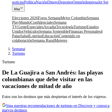
noticias
Política
Nación
Dinero
Deportes
Opinión
Impresa
Jet Set
Más
Elecciones 2026
Foros Semana
Mejor Colombia
Semana
Play
Mundo
Confidenciales
Semana
TV
Gente
Especiales
Arcadia
Tecnología
Turismo
Estados
Unidos
Vehículos
Semana Sostenible
Finanzas Personales
4
Patas
Salud
Loterías
Educación
Contenido en
colaboración
Semana Rural
Mujeres
Semana
|
Turismo
Turismo
De La Guajira a San Andrés: las playas
colombianas que debe visitar en las
vacaciones de mitad de año
Estos son los destinos que más despiertan el interés de los viajeros.
Siga nuestras recomendaciones de turismo en Discover y conozca
nuevos destinos