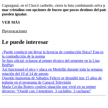
Capurganá, en el Chocó caribeño, cierra la lista combinando selva
y
mar cristalino con opciones de buceo que pocos destinos del país
pueden igualar.
VER MÁS
Playa
vacaciones
Le puede interesar
¿Puede conducir sin llevar la licencia de conducción física? Esta es
la contradicción de la norma
Se hizo oficial: echaron al primer técnico del semestre en la Liga
BetPlay
Así funcionará el pico y placa en Medellín durante toda la semana:
rotación del 10 al 14 de agosto
Querido humorista de Sábados Felices se despidió tras 15 años de
trabajar en el programa de Caracol Televisión
María Cecilia Botero confesó situación que vivió en su primer
divorcio: “Quedé con 3 tenedores, 3 cuchillos, 3 cucharas”