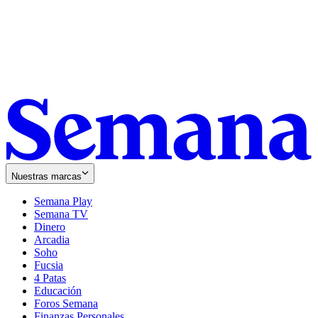
Nuestras marcas
Semana Play
Semana TV
Dinero
Arcadia
Soho
Opens
Fucsia
in
Opens
4 Patas
new
in
Educación
window
new
Foros Semana
window
Finanzas Personales