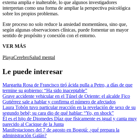
externa amplia e inalterable, lo que algunos investigadores
interpretan como una forma de ampliar la perspectiva psicológica
sobre los propios problemas.
Este proceso no solo reduce la ansiedad momentánea, sino que,
según algunas observaciones clínicas, puede fomentar un mayor
sentido de propósito y conexión con el entorno.
VER MÁS
Playa
Cerebro
Salud mental
Le puede interesar
Margarita Rosa de Francisco tiró ácida pulla a Petro, a días de que
termine su gobierno: “Ha sido inaceptable”
Grave accidente vehicular en el Túnel de Oriente: el alcalde Fico
Gutiérrez sale a hablar y confirma el número de afectados
Laura Tobón tuvo particular reacción en la revelación de sexo de su
segundo bebé; su cara dio de qué hablar: “Yo, en shock”
Él es el hijo de Diomedes Díaz que físicamente es igual y canta muy
parecido al Cacique de la Junta
Manifestaciones del 7 de agosto en Bogotá: ¿qué prepara la
administración Galán?