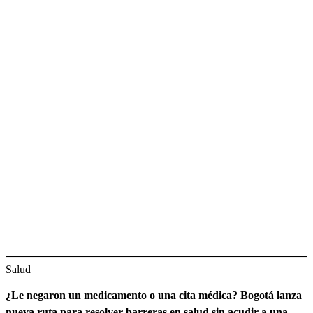
Salud
¿Le negaron un medicamento o una cita médica? Bogotá lanza
nueva ruta para resolver barreras en salud sin acudir a una