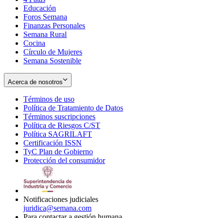
Educación
window
new
Foros Semana
window
Finanzas Personales
Semana Rural
Cocina
Círculo de Mujeres
Semana Sostenible
Acerca de nosotros
Términos de uso
Opens
Política de Tratamiento de Datos
in
Opens
Términos suscripciones
new
Opens
in
Política de Riesgos C/ST
window
in
Opens
new
Política SAGRILAFT
Opens
new
in
window
Certificación ISSN
Opens
in
window
new
TyC Plan de Gobierno
in
new
Opens
window
Protección del consumidor
new
window
in
Opens
window
new
in
window
new
window
Notificaciones judiciales
juridica@semana.com
Para contactar a gestión humana