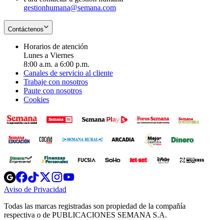
gestionhumana@semana.com
Contáctenos
Horarios de atención
Lunes a Viernes
8:00 a.m. a 6:00 p.m.
Canales de servicio al cliente
Trabaje con nosotros
Paute con nosotros
Cookies
Opens
Opens
Opens
Opens
Opens
in
in
in
in
in
Aviso de Privacidad
Opens
new
new
new
new
new
in
window
window
window
window
window
Todas las marcas registradas son propiedad de la compañía
new
respectiva o de PUBLICACIONES SEMANA S.A.
window