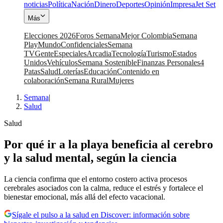
noticias
Política
Nación
Dinero
Deportes
Opinión
Impresa
Jet Set
Más
Elecciones 2026
Foros Semana
Mejor Colombia
Semana
Play
Mundo
Confidenciales
Semana
TV
Gente
Especiales
Arcadia
Tecnología
Turismo
Estados
Unidos
Vehículos
Semana Sostenible
Finanzas Personales
4
Patas
Salud
Loterías
Educación
Contenido en
colaboración
Semana Rural
Mujeres
Semana
|
Salud
Salud
Por qué ir a la playa beneficia al cerebro
y la salud mental, según la ciencia
La ciencia confirma que el entorno costero activa procesos
cerebrales asociados con la calma, reduce el estrés y fortalece el
bienestar emocional, más allá del efecto vacacional.
Sígale el pulso a la salud en Discover: información sobre