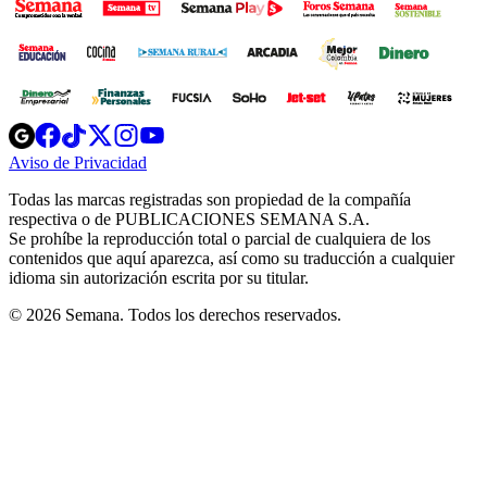
Opens
Opens
Opens
Opens
Opens
in
in
in
in
in
Aviso de Privacidad
Opens
new
new
new
new
new
in
window
window
window
window
window
Todas las marcas registradas son propiedad de la compañía
new
respectiva o de PUBLICACIONES SEMANA S.A.
window
Se prohíbe la reproducción total o parcial de cualquiera de los
contenidos que aquí aparezca, así como su traducción a cualquier
idioma sin autorización escrita por su titular.
© 2026 Semana. Todos los derechos reservados.