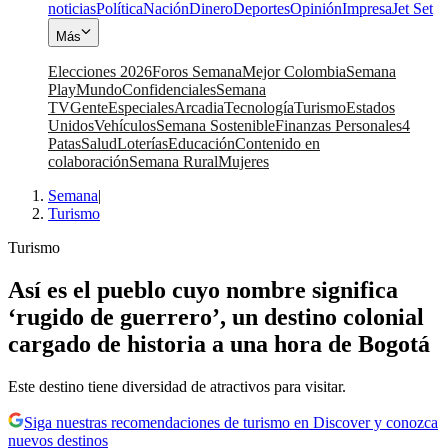
noticias
Política
Nación
Dinero
Deportes
Opinión
Impresa
Jet Set
Más
Elecciones 2026
Foros Semana
Mejor Colombia
Semana
Play
Mundo
Confidenciales
Semana
TV
Gente
Especiales
Arcadia
Tecnología
Turismo
Estados
Unidos
Vehículos
Semana Sostenible
Finanzas Personales
4
Patas
Salud
Loterías
Educación
Contenido en
colaboración
Semana Rural
Mujeres
Semana
|
Turismo
Turismo
Así es el pueblo cuyo nombre significa
‘rugido de guerrero’, un destino colonial
cargado de historia a una hora de Bogotá
Este destino tiene diversidad de atractivos para visitar.
Siga nuestras recomendaciones de turismo en Discover y conozca
nuevos destinos