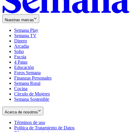
Nuestras marcas
Semana Play
Semana TV
Dinero
Arcadia
Soho
Opens
Fucsia
in
Opens
4 Patas
new
in
Educación
window
new
Foros Semana
window
Finanzas Personales
Semana Rural
Cocina
Círculo de Mujeres
Semana Sostenible
Acerca de nosotros
Términos de uso
Opens
Política de Tratamiento de Datos
in
Opens