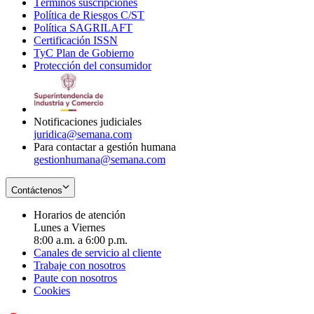
Términos suscripciones
new
Opens
in
Política de Riesgos C/ST
window
in
Opens
new
Política SAGRILAFT
Opens
new
in
window
Certificación ISSN
Opens
in
window
new
TyC Plan de Gobierno
in
new
Opens
window
Protección del consumidor
new
window
in
Opens
window
new
in
window
new
window
Notificaciones judiciales
juridica@semana.com
Para contactar a gestión humana
gestionhumana@semana.com
Contáctenos
Horarios de atención
Lunes a Viernes
8:00 a.m. a 6:00 p.m.
Canales de servicio al cliente
Trabaje con nosotros
Paute con nosotros
Cookies