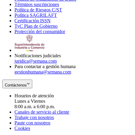
Términos suscripciones
new
Opens
in
Política de Riesgos C/ST
window
in
Opens
new
Política SAGRILAFT
Opens
new
in
window
Certificación ISSN
Opens
in
window
new
TyC Plan de Gobierno
in
new
Opens
window
Protección del consumidor
new
window
in
Opens
window
new
in
window
new
window
Notificaciones judiciales
juridica@semana.com
Para contactar a gestión humana
gestionhumana@semana.com
Contáctenos
Horarios de atención
Lunes a Viernes
8:00 a.m. a 6:00 p.m.
Canales de servicio al cliente
Trabaje con nosotros
Paute con nosotros
Cookies