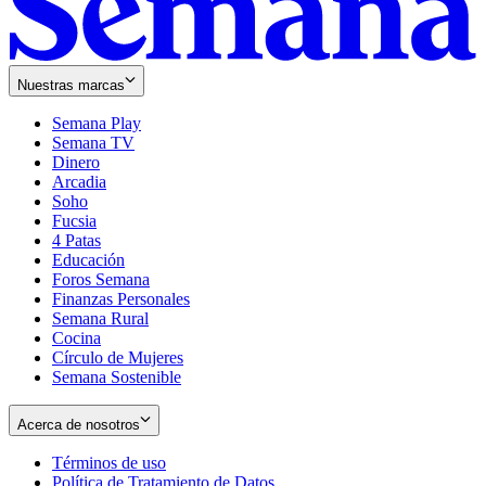
Nuestras marcas
Semana Play
Semana TV
Dinero
Arcadia
Soho
Opens
Fucsia
in
Opens
4 Patas
new
in
Educación
window
new
Foros Semana
window
Finanzas Personales
Semana Rural
Cocina
Círculo de Mujeres
Semana Sostenible
Acerca de nosotros
Términos de uso
Opens
Política de Tratamiento de Datos
in
Opens