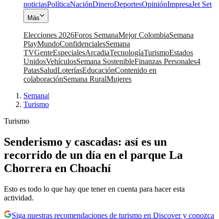
noticias
Política
Nación
Dinero
Deportes
Opinión
Impresa
Jet Set
Más
Elecciones 2026
Foros Semana
Mejor Colombia
Semana
Play
Mundo
Confidenciales
Semana
TV
Gente
Especiales
Arcadia
Tecnología
Turismo
Estados
Unidos
Vehículos
Semana Sostenible
Finanzas Personales
4
Patas
Salud
Loterías
Educación
Contenido en
colaboración
Semana Rural
Mujeres
Semana
|
Turismo
Turismo
Senderismo y cascadas: así es un
recorrido de un día en el parque La
Chorrera en Choachí
Esto es todo lo que hay que tener en cuenta para hacer esta
actividad.
Siga nuestras recomendaciones de turismo en Discover y conozca