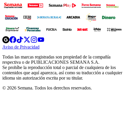
Opens
Opens
Opens
Opens
Opens
in
in
in
in
in
Aviso de Privacidad
Opens
new
new
new
new
new
in
window
window
window
window
window
Todas las marcas registradas son propiedad de la compañía
new
respectiva o de PUBLICACIONES SEMANA S.A.
window
Se prohíbe la reproducción total o parcial de cualquiera de los
contenidos que aquí aparezca, así como su traducción a cualquier
idioma sin autorización escrita por su titular.
© 2026 Semana. Todos los derechos reservados.