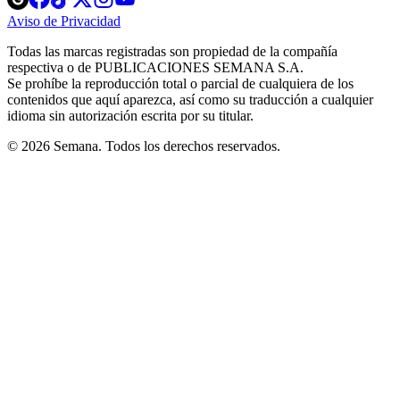
in
in
in
in
in
Aviso de Privacidad
Opens
new
new
new
new
new
in
window
window
window
window
window
Todas las marcas registradas son propiedad de la compañía
new
respectiva o de PUBLICACIONES SEMANA S.A.
window
Se prohíbe la reproducción total o parcial de cualquiera de los
contenidos que aquí aparezca, así como su traducción a cualquier
idioma sin autorización escrita por su titular.
© 2026 Semana. Todos los derechos reservados.