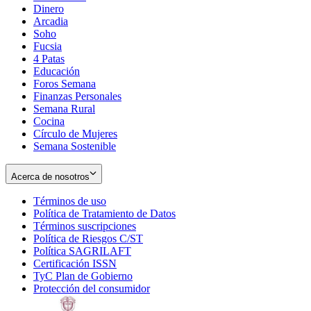
Dinero
Arcadia
Soho
Opens
Fucsia
in
Opens
4 Patas
new
in
Educación
window
new
Foros Semana
window
Finanzas Personales
Semana Rural
Cocina
Círculo de Mujeres
Semana Sostenible
Acerca de nosotros
Términos de uso
Opens
Política de Tratamiento de Datos
in
Opens
Términos suscripciones
new
Opens
in
Política de Riesgos C/ST
window
in
Opens
new
Política SAGRILAFT
Opens
new
in
window
Certificación ISSN
Opens
in
window
new
TyC Plan de Gobierno
in
new
Opens
window
Protección del consumidor
new
window
in
Opens
window
new
in