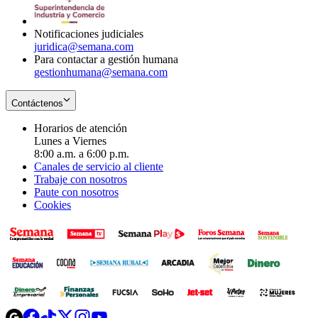
window
new
window
Notificaciones judiciales
juridica@semana.com
Para contactar a gestión humana
gestionhumana@semana.com
Contáctenos
Horarios de atención
Lunes a Viernes
8:00 a.m. a 6:00 p.m.
Canales de servicio al cliente
Trabaje con nosotros
Paute con nosotros
Cookies
Opens
Opens
Opens
Opens
Opens