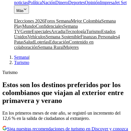
noticias
Política
Nación
Dinero
Deportes
Opinión
Impresa
Jet Set
Más
Elecciones 2026
Foros Semana
Mejor Colombia
Semana
Play
Mundo
Confidenciales
Semana
TV
Gente
Especiales
Arcadia
Tecnología
Turismo
Estados
Unidos
Vehículos
Semana Sostenible
Finanzas Personales
4
Patas
Salud
Loterías
Educación
Contenido en
colaboración
Semana Rural
Mujeres
Semana
|
Turismo
Turismo
Estos son los destinos preferidos por los
colombianos que viajan al exterior entre
primavera y verano
En los primeros meses de este año, se registró un incremento del
12,6 % en la salida de ciudadanos al extranjero.
Siga nuestras recomendaciones de turismo en Discover y conozca