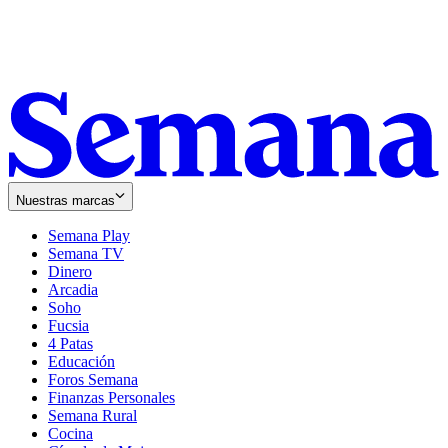
Nuestras marcas
Semana Play
Semana TV
Dinero
Arcadia
Soho
Opens
Fucsia
in
Opens
4 Patas
new
in
Educación
window
new
Foros Semana
window
Finanzas Personales
Semana Rural
Cocina