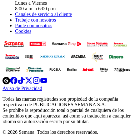
Lunes a Viernes
8:00 a.m. a 6:00 p.m.
Canales de servicio al cliente
Trabaje con nosotros
Paute con nosotros
Cookies
Opens
Opens
Opens
Opens
Opens
in
in
in
in
in
Aviso de Privacidad
Opens
new
new
new
new
new
in
window
window
window
window
window
Todas las marcas registradas son propiedad de la compañía
new
respectiva o de PUBLICACIONES SEMANA S.A.
window
Se prohíbe la reproducción total o parcial de cualquiera de los
contenidos que aquí aparezca, así como su traducción a cualquier
idioma sin autorización escrita por su titular.
© 2026 Semana. Todos los derechos reservados.