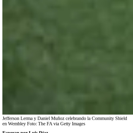
Jefferson Lerma y Daniel Muñoz celebrando la Community Shield
en Wembley
Foto:
The FA via Getty Images
Esperan por Luis Díaz