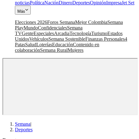
noticias
Política
Nación
Dinero
Deportes
Opinión
Impresa
Jet Set
Más
Elecciones 2026
Foros Semana
Mejor Colombia
Semana
Play
Mundo
Confidenciales
Semana
TV
Gente
Especiales
Arcadia
Tecnología
Turismo
Estados
Unidos
Vehículos
Semana Sostenible
Finanzas Personales
4
Patas
Salud
Loterías
Educación
Contenido en
colaboración
Semana Rural
Mujeres
Semana
|
Deportes