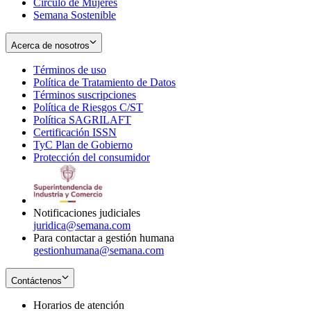
Círculo de Mujeres
Semana Sostenible
Acerca de nosotros
Términos de uso
Opens
Política de Tratamiento de Datos
in
Opens
Términos suscripciones
new
Opens
in
Política de Riesgos C/ST
window
in
Opens
new
Política SAGRILAFT
Opens
new
in
window
Certificación ISSN
Opens
in
window
new
TyC Plan de Gobierno
in
new
Opens
window
Protección del consumidor
new
window
in
Opens
window
new
in
window
new
window
Notificaciones judiciales
juridica@semana.com
Para contactar a gestión humana
gestionhumana@semana.com
Contáctenos
Horarios de atención