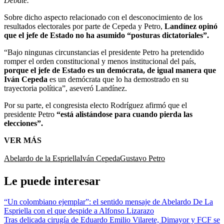
Debate.
Sobre dicho aspecto relacionado con el desconocimiento de los
resultados electorales por parte de Cepeda y Petro,
Landínez opinó
que el jefe de Estado no ha asumido “posturas dictatoriales”.
“Bajo ningunas circunstancias el presidente Petro ha pretendido
romper el orden constitucional y menos institucional del país,
porque el jefe de Estado es un demócrata, de igual manera que
Iván Cepeda
es un demócrata que lo ha demostrado en su
trayectoria política”, aseveró Landínez.
Por su parte, el congresista electo Rodríguez afirmó que el
presidente Petro
“está alistándose para cuando pierda las
elecciones”.
VER MÁS
Abelardo de la Espriella
Iván Cepeda
Gustavo Petro
Le puede interesar
“Un colombiano ejemplar”: el sentido mensaje de Abelardo De La
Espriella con el que despide a Alfonso Lizarazo
Tras delicada cirugía de Eduardo Emilio Vilarete, Dimayor y FCF se