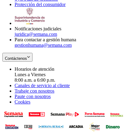
Protección del consumidor
new
window
in
Opens
window
new
in
window
new
window
Notificaciones judiciales
juridica@semana.com
Para contactar a gestión humana
gestionhumana@semana.com
Contáctenos
Horarios de atención
Lunes a Viernes
8:00 a.m. a 6:00 p.m.
Canales de servicio al cliente
Trabaje con nosotros
Paute con nosotros
Cookies