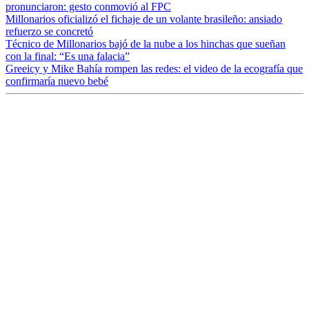
pronunciaron: gesto conmovió al FPC
Millonarios oficializó el fichaje de un volante brasileño: ansiado
refuerzo se concretó
Técnico de Millonarios bajó de la nube a los hinchas que sueñan
con la final: “Es una falacia”
Greeicy y Mike Bahía rompen las redes: el video de la ecografía que
confirmaría nuevo bebé