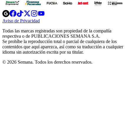
Opens
Opens
Opens
Opens
Opens
in
in
in
in
in
Aviso de Privacidad
Opens
new
new
new
new
new
in
window
window
window
window
window
Todas las marcas registradas son propiedad de la compañía
new
respectiva o de PUBLICACIONES SEMANA S.A.
window
Se prohíbe la reproducción total o parcial de cualquiera de los
contenidos que aquí aparezca, así como su traducción a cualquier
idioma sin autorización escrita por su titular.
© 2026 Semana. Todos los derechos reservados.