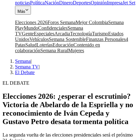
noticias
Política
Nación
Dinero
Deportes
Opinión
Impresa
Jet Set
Más
Elecciones 2026
Foros Semana
Mejor Colombia
Semana
Play
Mundo
Confidenciales
Semana
TV
Gente
Especiales
Arcadia
Tecnología
Turismo
Estados
Unidos
Vehículos
Semana Sostenible
Finanzas Personales
4
Patas
Salud
Loterías
Educación
Contenido en
colaboración
Semana Rural
Mujeres
Semana
|
Semana TV
|
El Debate
EL DEBATE
Elecciones 2026: ¿esperar el escrutinio?
Victoria de Abelardo de la Espriella y no
reconocimiento de Iván Cepeda y
Gustavo Petro desata tormenta política
La segunda vuelta de las elecciones presidenciales será el próximo