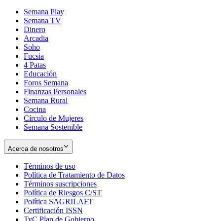
Semana Play
Semana TV
Dinero
Arcadia
Soho
Opens
Fucsia
in
Opens
4 Patas
new
in
Educación
window
new
Foros Semana
window
Finanzas Personales
Semana Rural
Cocina
Círculo de Mujeres
Semana Sostenible
Acerca de nosotros
Términos de uso
Opens
Política de Tratamiento de Datos
in
Opens
Términos suscripciones
new
Opens
in
Política de Riesgos C/ST
window
in
Opens
new
Política SAGRILAFT
Opens
new
in
window
Certificación ISSN
Opens
in
window
new
TyC Plan de Gobierno
in
new
Opens
window