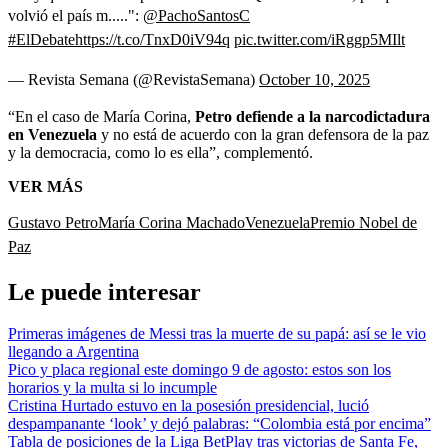
volvió el país m.....":
@PachoSantosC
#ElDebate
https://t.co/TnxD0iV94q
pic.twitter.com/iRggp5MIlt
— Revista Semana (@RevistaSemana)
October 10, 2025
“En el caso de María Corina,
Petro defiende a la narcodictadura
en Venezuela
y no está de acuerdo con la gran defensora de la paz
y la democracia, como lo es ella”, complementó.
VER MÁS
Gustavo Petro
María Corina Machado
Venezuela
Premio Nobel de
Paz
Le puede interesar
Primeras imágenes de Messi tras la muerte de su papá: así se le vio
llegando a Argentina
Pico y placa regional este domingo 9 de agosto: estos son los
horarios y la multa si lo incumple
Cristina Hurtado estuvo en la posesión presidencial, lució
despampanante ‘look’ y dejó palabras: “Colombia está por encima”
Tabla de posiciones de la Liga BetPlay tras victorias de Santa Fe,