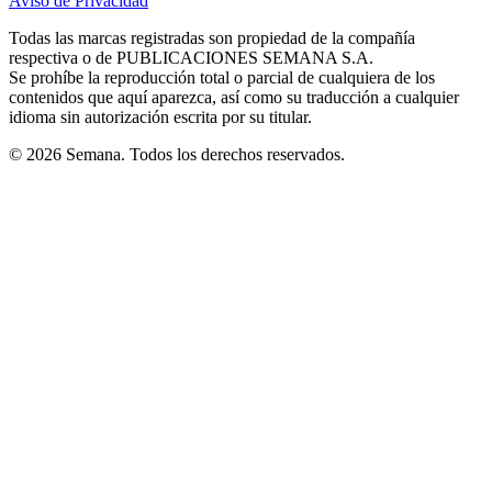
Aviso de Privacidad
Opens
new
new
new
new
new
in
window
window
window
window
window
Todas las marcas registradas son propiedad de la compañía
new
respectiva o de PUBLICACIONES SEMANA S.A.
window
Se prohíbe la reproducción total o parcial de cualquiera de los
contenidos que aquí aparezca, así como su traducción a cualquier
idioma sin autorización escrita por su titular.
© 2026 Semana. Todos los derechos reservados.