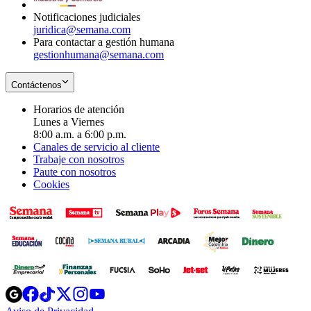
Notificaciones judiciales
juridica@semana.com
Para contactar a gestión humana
gestionhumana@semana.com
Contáctenos
Horarios de atención
Lunes a Viernes
8:00 a.m. a 6:00 p.m.
Canales de servicio al cliente
Trabaje con nosotros
Paute con nosotros
Cookies
Opens
Opens
Opens
Opens
Opens
in
in
in
in
in