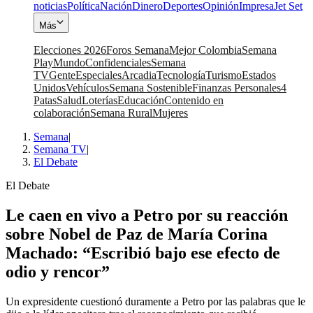
noticias
Política
Nación
Dinero
Deportes
Opinión
Impresa
Jet Set
Más
Elecciones 2026
Foros Semana
Mejor Colombia
Semana
Play
Mundo
Confidenciales
Semana
TV
Gente
Especiales
Arcadia
Tecnología
Turismo
Estados
Unidos
Vehículos
Semana Sostenible
Finanzas Personales
4
Patas
Salud
Loterías
Educación
Contenido en
colaboración
Semana Rural
Mujeres
Semana
|
Semana TV
|
El Debate
El Debate
Le caen en vivo a Petro por su reacción
sobre Nobel de Paz de María Corina
Machado: “Escribió bajo ese efecto de
odio y rencor”
Un expresidente cuestionó duramente a Petro por las palabras que le