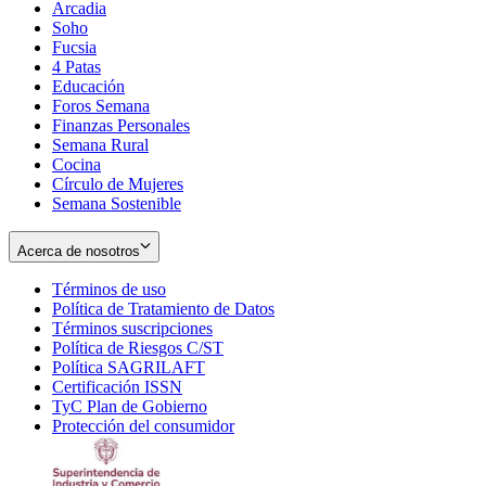
Arcadia
Soho
Opens
Fucsia
in
Opens
4 Patas
new
in
Educación
window
new
Foros Semana
window
Finanzas Personales
Semana Rural
Cocina
Círculo de Mujeres
Semana Sostenible
Acerca de nosotros
Términos de uso
Opens
Política de Tratamiento de Datos
in
Opens
Términos suscripciones
new
Opens
in
Política de Riesgos C/ST
window
in
Opens
new
Política SAGRILAFT
Opens
new
in
window
Certificación ISSN
Opens
in
window
new
TyC Plan de Gobierno
in
new
Opens
window
Protección del consumidor
new
window
in
Opens
window
new
in
window
new
window