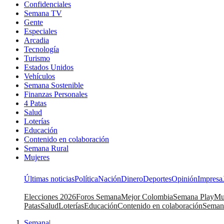
Confidenciales
Semana TV
Gente
Especiales
Arcadia
Tecnología
Turismo
Estados Unidos
Vehículos
Semana Sostenible
Finanzas Personales
4 Patas
Salud
Loterías
Educación
Contenido en colaboración
Semana Rural
Mujeres
Últimas noticias
Política
Nación
Dinero
Deportes
Opinión
Impresa
Elecciones 2026
Foros Semana
Mejor Colombia
Semana Play
Mu
Patas
Salud
Loterías
Educación
Contenido en colaboración
Seman
Semana
|