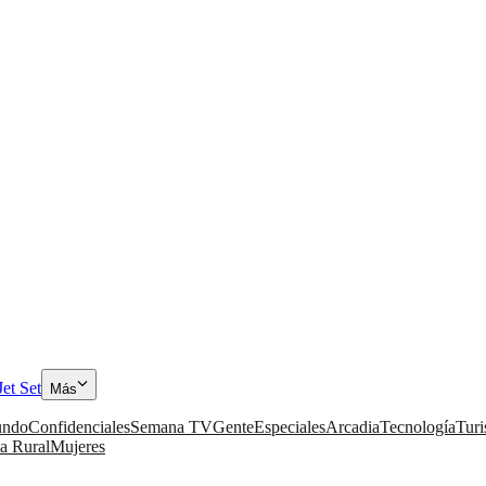
Jet Set
Más
ndo
Confidenciales
Semana TV
Gente
Especiales
Arcadia
Tecnología
Tur
a Rural
Mujeres