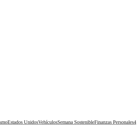
ismo
Estados Unidos
Vehículos
Semana Sostenible
Finanzas Personales
4