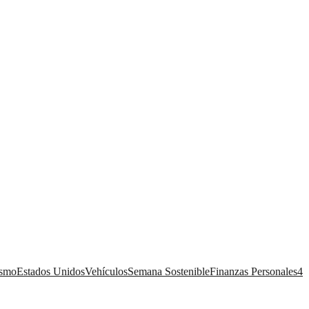
ismo
Estados Unidos
Vehículos
Semana Sostenible
Finanzas Personales
4