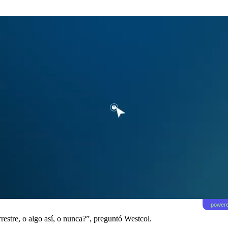
powere
rrestre, o algo así, o nunca?”, preguntó Westcol.