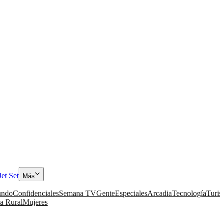
Jet Set
Más
ndo
Confidenciales
Semana TV
Gente
Especiales
Arcadia
Tecnología
Tur
a Rural
Mujeres