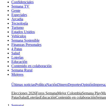
Confidenciales
Semana TV
Gente
Especiales
Arcadia
Tecnología
Turismo
Estados Unidos
Vehículos
Semana Sostenible
Finanzas Personales
4 Patas
Salud
Loterías
Educación
Contenido en colaboración
Semana Rural
Mujeres
Últimas noticias
Política
Nación
Dinero
Deportes
Opinión
Impresa
Elecciones 2026
Foros Semana
Mejor Colombia
Semana Play
Mu
Patas
Salud
Loterías
Educación
Contenido en colaboración
Seman
Semana
|