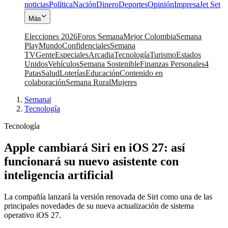
noticias
Política
Nación
Dinero
Deportes
Opinión
Impresa
Jet Set
Más
Elecciones 2026
Foros Semana
Mejor Colombia
Semana
Play
Mundo
Confidenciales
Semana
TV
Gente
Especiales
Arcadia
Tecnología
Turismo
Estados
Unidos
Vehículos
Semana Sostenible
Finanzas Personales
4
Patas
Salud
Loterías
Educación
Contenido en
colaboración
Semana Rural
Mujeres
Semana
|
Tecnología
Tecnología
Apple cambiará Siri en iOS 27: así
funcionará su nuevo asistente con
inteligencia artificial
La compañía lanzará la versión renovada de Siri como una de las
principales novedades de su nueva actualización de sistema
operativo iOS 27.