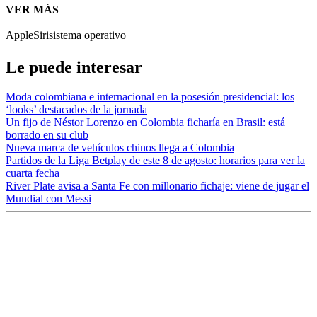
VER MÁS
Apple
Siri
sistema operativo
Le puede interesar
Moda colombiana e internacional en la posesión presidencial: los
‘looks’ destacados de la jornada
Un fijo de Néstor Lorenzo en Colombia ficharía en Brasil: está
borrado en su club
Nueva marca de vehículos chinos llega a Colombia
Partidos de la Liga Betplay de este 8 de agosto: horarios para ver la
cuarta fecha
River Plate avisa a Santa Fe con millonario fichaje: viene de jugar el
Mundial con Messi