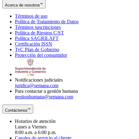
Acerca de nosotros
Términos de uso
Opens
Política de Tratamiento de Datos
in
Opens
Términos suscripciones
new
Opens
in
Política de Riesgos C/ST
window
in
Opens
new
Política SAGRILAFT
Opens
new
in
window
Certificación ISSN
Opens
in
window
new
TyC Plan de Gobierno
in
new
Opens
window
Protección del consumidor
new
window
in
Opens
window
new
in
window
new
window
Notificaciones judiciales
juridica@semana.com
Para contactar a gestión humana
gestionhumana@semana.com
Contáctenos
Horarios de atención
Lunes a Viernes
8:00 a.m. a 6:00 p.m.
Canales de servicio al cliente