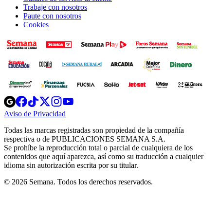
Trabaje con nosotros
Paute con nosotros
Cookies
Opens
Opens
Opens
Opens
Opens
in
in
in
in
in
Aviso de Privacidad
Opens
new
new
new
new
new
in
window
window
window
window
window
Todas las marcas registradas son propiedad de la compañía
new
respectiva o de PUBLICACIONES SEMANA S.A.
window
Se prohíbe la reproducción total o parcial de cualquiera de los
contenidos que aquí aparezca, así como su traducción a cualquier
idioma sin autorización escrita por su titular.
© 2026 Semana. Todos los derechos reservados.