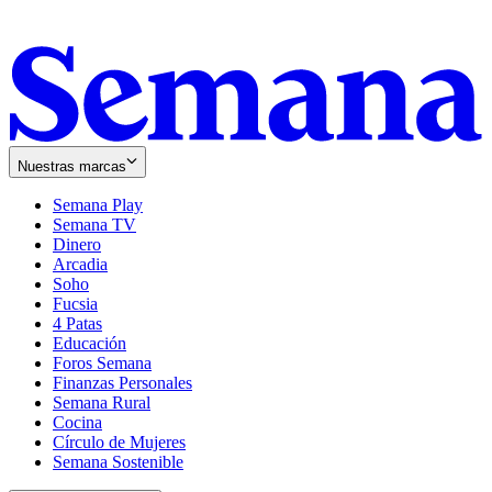
Nuestras marcas
Semana Play
Semana TV
Dinero
Arcadia
Soho
Opens
Fucsia
in
Opens
4 Patas
new
in
Educación
window
new
Foros Semana
window
Finanzas Personales
Semana Rural
Cocina
Círculo de Mujeres
Semana Sostenible