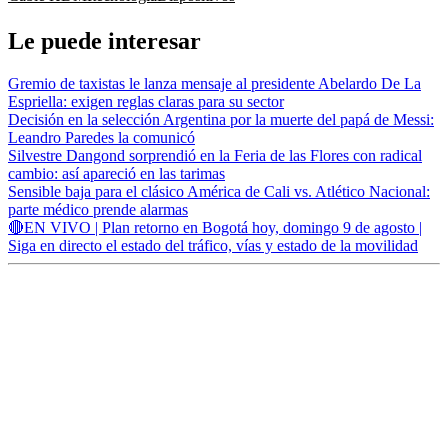
Le puede interesar
Gremio de taxistas le lanza mensaje al presidente Abelardo De La
Espriella: exigen reglas claras para su sector
Decisión en la selección Argentina por la muerte del papá de Messi:
Leandro Paredes la comunicó
Silvestre Dangond sorprendió en la Feria de las Flores con radical
cambio: así apareció en las tarimas
Sensible baja para el clásico América de Cali vs. Atlético Nacional:
parte médico prende alarmas
🔴EN VIVO | Plan retorno en Bogotá hoy, domingo 9 de agosto |
Siga en directo el estado del tráfico, vías y estado de la movilidad