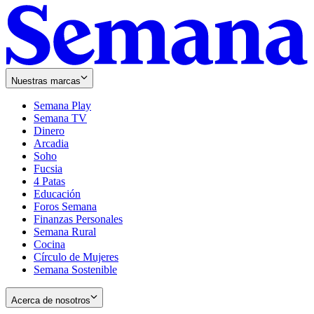
Nuestras marcas
Semana Play
Semana TV
Dinero
Arcadia
Soho
Opens
Fucsia
in
Opens
4 Patas
new
in
Educación
window
new
Foros Semana
window
Finanzas Personales
Semana Rural
Cocina
Círculo de Mujeres
Semana Sostenible
Acerca de nosotros