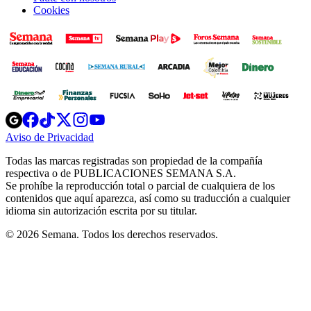
Cookies
Opens
Opens
Opens
Opens
Opens
in
in
in
in
in
Aviso de Privacidad
Opens
new
new
new
new
new
in
window
window
window
window
window
Todas las marcas registradas son propiedad de la compañía
new
respectiva o de PUBLICACIONES SEMANA S.A.
window
Se prohíbe la reproducción total o parcial de cualquiera de los
contenidos que aquí aparezca, así como su traducción a cualquier
idioma sin autorización escrita por su titular.
© 2026 Semana. Todos los derechos reservados.