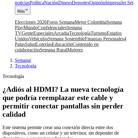
noticias
Política
Nación
Dinero
Deportes
Opinión
Impresa
Jet Set
Más
Elecciones 2026
Foros Semana
Mejor Colombia
Semana
Play
Mundo
Confidenciales
Semana
TV
Gente
Especiales
Arcadia
Tecnología
Turismo
Estados
Unidos
Vehículos
Semana Sostenible
Finanzas Personales
4
Patas
Salud
Loterías
Educación
Contenido en
colaboración
Semana Rural
Mujeres
Semana
|
Tecnología
Tecnología
¿Adiós al HDMI? La nueva tecnología
que podría reemplazar este cable y
permitir conectar pantallas sin perder
calidad
Este sistema permite crear una conexión directa entre dos
dispositivos, como un celular y un televisor, sin depender de