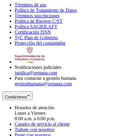
Términos de uso
Opens
Política de Tratamiento de Datos
in
Opens
Términos suscripciones
new
Opens
in
Política de Riesgos C/ST
window
in
Opens
new
Política SAGRILAFT
Opens
new
in
window
Certificación ISSN
Opens
in
window
new
TyC Plan de Gobierno
in
new
Opens
window
Protección del consumidor
new
window
in
Opens
window
new
in
window
new
window
Notificaciones judiciales
juridica@semana.com
Para contactar a gestión humana
gestionhumana@semana.com
Contáctenos
Horarios de atención
Lunes a Viernes
8:00 a.m. a 6:00 p.m.
Canales de servicio al cliente
Trabaje con nosotros
Paute con nosotros