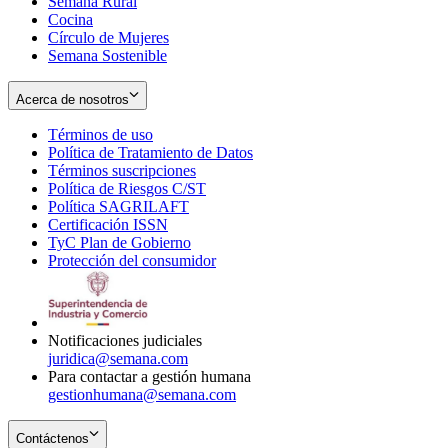
Semana Rural
Cocina
Círculo de Mujeres
Semana Sostenible
Acerca de nosotros
Términos de uso
Opens
Política de Tratamiento de Datos
in
Opens
Términos suscripciones
new
Opens
in
Política de Riesgos C/ST
window
in
Opens
new
Política SAGRILAFT
Opens
new
in
window
Certificación ISSN
Opens
in
window
new
TyC Plan de Gobierno
in
new
Opens
window
Protección del consumidor
new
window
in
Opens
window
new
in
window
new
window
Notificaciones judiciales
juridica@semana.com
Para contactar a gestión humana
gestionhumana@semana.com
Contáctenos