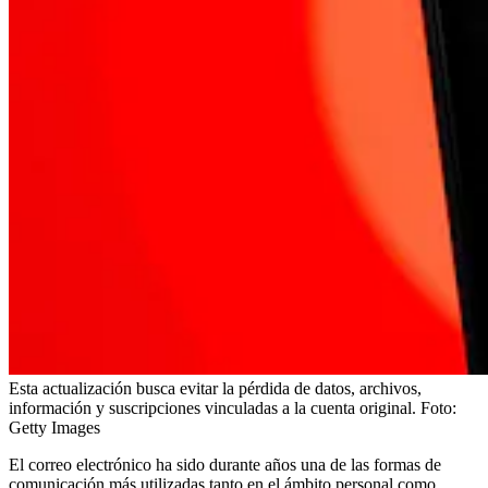
Esta actualización busca evitar la pérdida de datos, archivos,
información y suscripciones vinculadas a la cuenta original.
Foto:
Getty Images
El correo electrónico ha sido durante años una de las formas de
comunicación más utilizadas tanto en el ámbito personal como