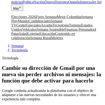
noticias
Política
Nación
Dinero
Deportes
Opinión
Impresa
Jet Set
Más
Elecciones 2026
Foros Semana
Mejor Colombia
Semana
Play
Mundo
Confidenciales
Semana
TV
Gente
Especiales
Arcadia
Tecnología
Turismo
Estados
Unidos
Vehículos
Semana Sostenible
Finanzas Personales
4
Patas
Salud
Loterías
Educación
Contenido en
colaboración
Semana Rural
Mujeres
Semana
|
Tecnología
Tecnología
Cambie su dirección de Gmail por una
nueva sin perder archivos ni mensajes: la
función que debe activar para hacerlo
Google continúa actualizando la plataforma con el objetivo de
adaptarse a las nuevas necesidades de los usuarios y ofrecer una
experiencia más completa.