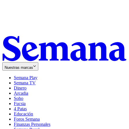
Nuestras marcas
Semana Play
Semana TV
Dinero
Arcadia
Soho
Opens
Fucsia
in
Opens
4 Patas
new
in
Educación
window
new
Foros Semana
window
Finanzas Personales