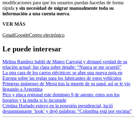
modificaciones para que los usuarios puedan hacerlas de forma
rápida
y sin necesidad de migrar manualmente toda su
información a una cuenta nueva
.
VER MÁS
Gmail
Google
Correo electrónico
Le puede interesar
Melina Ramírez habló de Mateo Carvajal y destapó verdad de su
relación actual; fue clara sobre detalle: “Nunca se me ocurrió”
La otra cara de los carros eléctricos: se abre una nueva puja en
Europa sobre las reglas para los fabricantes de estos vehículos
Primeras imágenes de Messi tras la muerte de su papá: así se le vio
llegando a Argentina
Pico y placa regional este domingo 9 de agosto: estos son los
horarios y la multa si lo incumple
Cristina Hurtado estuvo en la posesión presidencial, lució
despampanante ‘look’ y dejó palabras: “Colombia está por encima”