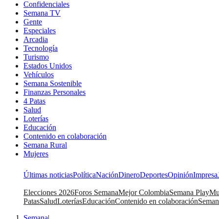
Confidenciales
Semana TV
Gente
Especiales
Arcadia
Tecnología
Turismo
Estados Unidos
Vehículos
Semana Sostenible
Finanzas Personales
4 Patas
Salud
Loterías
Educación
Contenido en colaboración
Semana Rural
Mujeres
Últimas noticias
Política
Nación
Dinero
Deportes
Opinión
Impresa
Elecciones 2026
Foros Semana
Mejor Colombia
Semana Play
Mu
Patas
Salud
Loterías
Educación
Contenido en colaboración
Seman
Semana
|