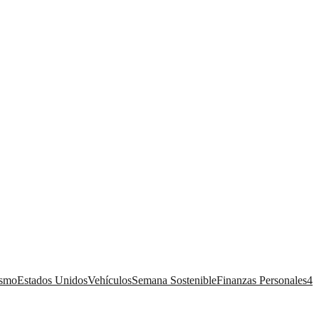
ismo
Estados Unidos
Vehículos
Semana Sostenible
Finanzas Personales
4