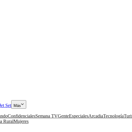
Jet Set
Más
ndo
Confidenciales
Semana TV
Gente
Especiales
Arcadia
Tecnología
Tur
a Rural
Mujeres