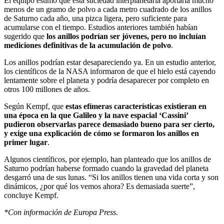
El equipo estimó que esta suciedad interplanetaria aportaría mucho
menos de un gramo de polvo a cada metro cuadrado de los anillos
de Saturno cada año, una pizca ligera, pero suficiente para
acumularse con el tiempo. Estudios anteriores también habían
sugerido que
los anillos podrían ser jóvenes, pero no incluían
mediciones definitivas de la acumulación de polvo
.
Los anillos podrían estar desapareciendo ya. En un estudio anterior,
los científicos de la NASA informaron de que el hielo está cayendo
lentamente sobre el planeta y podría desaparecer por completo en
otros 100 millones de años.
Según Kempf, que
estas efímeras características existieran en
una época en la que Galileo y la nave espacial ‘Cassini’
pudieron observarlas parece demasiado bueno para ser cierto,
y exige una explicación de cómo se formaron los anillos en
primer lugar
.
Algunos científicos, por ejemplo, han planteado que los anillos de
Saturno podrían haberse formado cuando la gravedad del planeta
desgarró una de sus lunas. “Si los anillos tienen una vida corta y son
dinámicos, ¿por qué los vemos ahora? Es demasiada suerte”,
concluye Kempf.
*Con información de Europa Press.