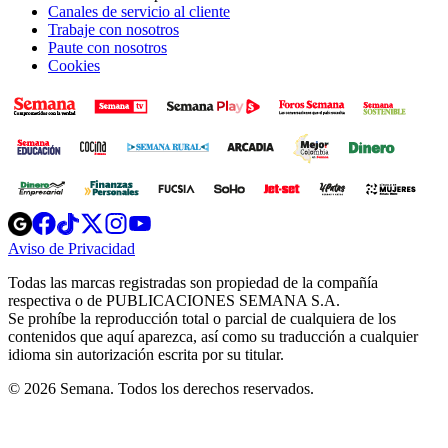
Canales de servicio al cliente
Trabaje con nosotros
Paute con nosotros
Cookies
Opens
Opens
Opens
Opens
Opens
in
in
in
in
in
Aviso de Privacidad
Opens
new
new
new
new
new
in
window
window
window
window
window
Todas las marcas registradas son propiedad de la compañía
new
respectiva o de PUBLICACIONES SEMANA S.A.
window
Se prohíbe la reproducción total o parcial de cualquiera de los
contenidos que aquí aparezca, así como su traducción a cualquier
idioma sin autorización escrita por su titular.
© 2026 Semana. Todos los derechos reservados.