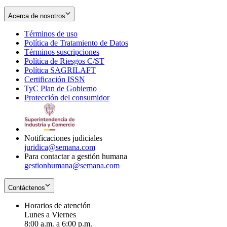
Acerca de nosotros
Términos de uso
Opens
Política de Tratamiento de Datos
in
Opens
Términos suscripciones
new
Opens
in
Política de Riesgos C/ST
window
in
Opens
new
Política SAGRILAFT
Opens
new
in
window
Certificación ISSN
Opens
in
window
new
TyC Plan de Gobierno
in
new
Opens
window
Protección del consumidor
new
window
in
Opens
window
new
in
window
new
window
Notificaciones judiciales
juridica@semana.com
Para contactar a gestión humana
gestionhumana@semana.com
Contáctenos
Horarios de atención
Lunes a Viernes
8:00 a.m. a 6:00 p.m.