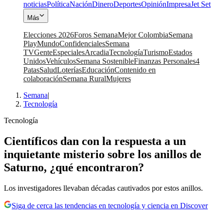
noticias
Política
Nación
Dinero
Deportes
Opinión
Impresa
Jet Set
Más
Elecciones 2026
Foros Semana
Mejor Colombia
Semana
Play
Mundo
Confidenciales
Semana
TV
Gente
Especiales
Arcadia
Tecnología
Turismo
Estados
Unidos
Vehículos
Semana Sostenible
Finanzas Personales
4
Patas
Salud
Loterías
Educación
Contenido en
colaboración
Semana Rural
Mujeres
Semana
|
Tecnología
Tecnología
Científicos dan con la respuesta a un
inquietante misterio sobre los anillos de
Saturno, ¿qué encontraron?
Los investigadores llevaban décadas cautivados por estos anillos.
Siga de cerca las tendencias en tecnología y ciencia en Discover