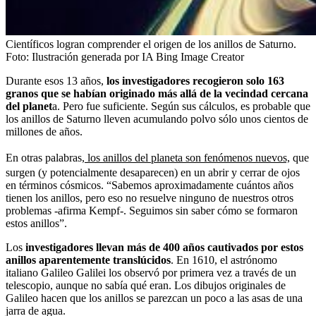
Científicos logran comprender el origen de los anillos de Saturno.
Foto:
Ilustración generada por IA Bing Image Creator
Durante esos 13 años,
los investigadores recogieron solo 163
granos que se habían originado más allá de la vecindad cercana
del planet
a. Pero fue suficiente. Según sus cálculos, es probable que
los anillos de Saturno lleven acumulando polvo sólo unos cientos de
millones de años.
En otras palabras,
los anillos del planeta son fenómenos nuevos,
que
surgen (y potencialmente desaparecen) en un abrir y cerrar de ojos
en términos cósmicos. “Sabemos aproximadamente cuántos años
tienen los anillos, pero eso no resuelve ninguno de nuestros otros
problemas -afirma Kempf-. Seguimos sin saber cómo se formaron
estos anillos”.
Los
investigadores llevan más de 400 años cautivados por estos
anillos aparentemente translúcidos
. En 1610, el astrónomo
italiano Galileo Galilei los observó por primera vez a través de un
telescopio, aunque no sabía qué eran. Los dibujos originales de
Galileo hacen que los anillos se parezcan un poco a las asas de una
jarra de agua.