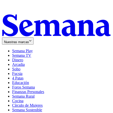
Nuestras marcas
Semana Play
Semana TV
Dinero
Arcadia
Soho
Opens
Fucsia
in
Opens
4 Patas
new
in
Educación
window
new
Foros Semana
window
Finanzas Personales
Semana Rural
Cocina
Círculo de Mujeres
Semana Sostenible