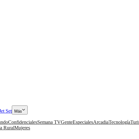
Jet Set
Más
ndo
Confidenciales
Semana TV
Gente
Especiales
Arcadia
Tecnología
Tur
a Rural
Mujeres