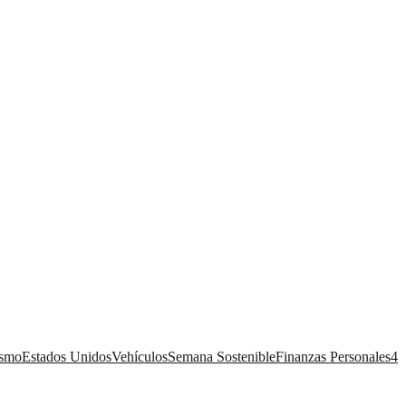
ismo
Estados Unidos
Vehículos
Semana Sostenible
Finanzas Personales
4