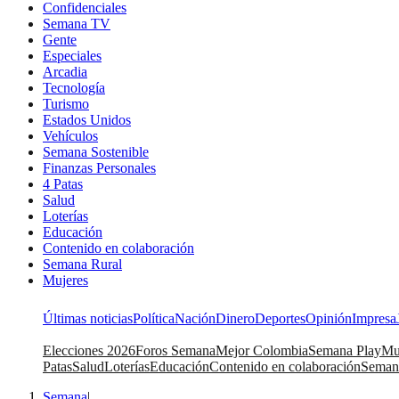
Confidenciales
Semana TV
Gente
Especiales
Arcadia
Tecnología
Turismo
Estados Unidos
Vehículos
Semana Sostenible
Finanzas Personales
4 Patas
Salud
Loterías
Educación
Contenido en colaboración
Semana Rural
Mujeres
Últimas noticias
Política
Nación
Dinero
Deportes
Opinión
Impresa
Elecciones 2026
Foros Semana
Mejor Colombia
Semana Play
Mu
Patas
Salud
Loterías
Educación
Contenido en colaboración
Seman
Semana
|