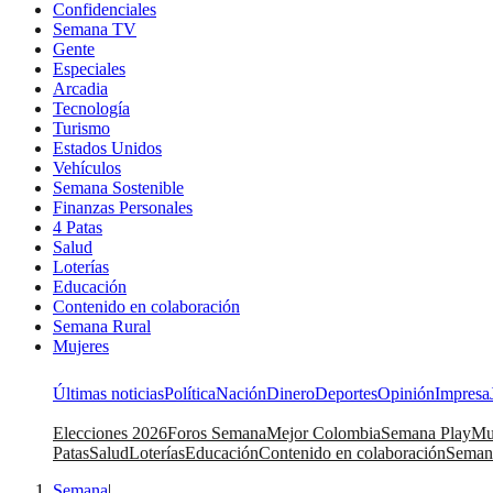
Confidenciales
Semana TV
Gente
Especiales
Arcadia
Tecnología
Turismo
Estados Unidos
Vehículos
Semana Sostenible
Finanzas Personales
4 Patas
Salud
Loterías
Educación
Contenido en colaboración
Semana Rural
Mujeres
Últimas noticias
Política
Nación
Dinero
Deportes
Opinión
Impresa
Elecciones 2026
Foros Semana
Mejor Colombia
Semana Play
Mu
Patas
Salud
Loterías
Educación
Contenido en colaboración
Seman
Semana
|