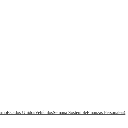
ismo
Estados Unidos
Vehículos
Semana Sostenible
Finanzas Personales
4