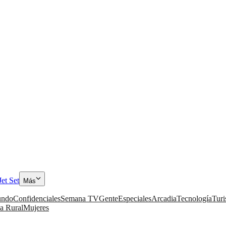
Jet Set
Más
ndo
Confidenciales
Semana TV
Gente
Especiales
Arcadia
Tecnología
Tur
a Rural
Mujeres