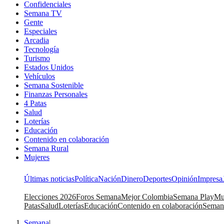
Confidenciales
Semana TV
Gente
Especiales
Arcadia
Tecnología
Turismo
Estados Unidos
Vehículos
Semana Sostenible
Finanzas Personales
4 Patas
Salud
Loterías
Educación
Contenido en colaboración
Semana Rural
Mujeres
Últimas noticias
Política
Nación
Dinero
Deportes
Opinión
Impresa
Elecciones 2026
Foros Semana
Mejor Colombia
Semana Play
Mu
Patas
Salud
Loterías
Educación
Contenido en colaboración
Seman
Semana
|