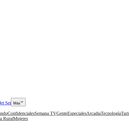
Jet Set
Más
ndo
Confidenciales
Semana TV
Gente
Especiales
Arcadia
Tecnología
Tur
a Rural
Mujeres