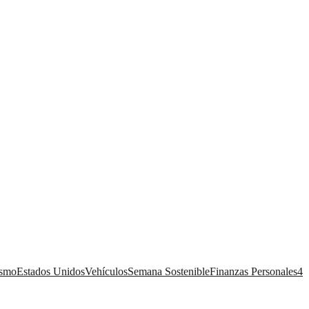
ismo
Estados Unidos
Vehículos
Semana Sostenible
Finanzas Personales
4