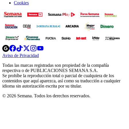
Cookies
Opens
Opens
Opens
Opens
Opens
in
in
in
in
in
Aviso de Privacidad
Opens
new
new
new
new
new
in
window
window
window
window
window
Todas las marcas registradas son propiedad de la compañía
new
respectiva o de PUBLICACIONES SEMANA S.A.
window
Se prohíbe la reproducción total o parcial de cualquiera de los
contenidos que aquí aparezca, así como su traducción a cualquier
idioma sin autorización escrita por su titular.
© 2026 Semana. Todos los derechos reservados.