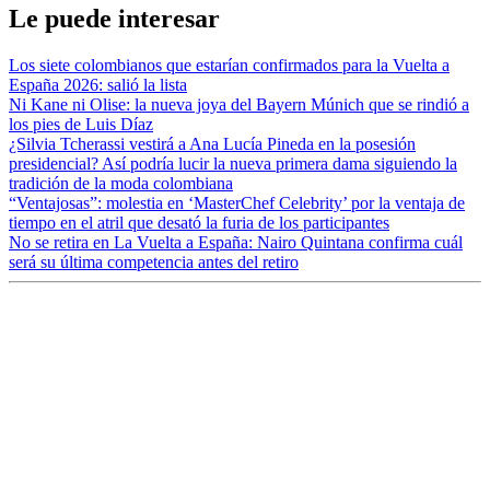
Le puede interesar
Los siete colombianos que estarían confirmados para la Vuelta a
España 2026: salió la lista
Ni Kane ni Olise: la nueva joya del Bayern Múnich que se rindió a
los pies de Luis Díaz
¿Silvia Tcherassi vestirá a Ana Lucía Pineda en la posesión
presidencial? Así podría lucir la nueva primera dama siguiendo la
tradición de la moda colombiana
“Ventajosas”: molestia en ‘MasterChef Celebrity’ por la ventaja de
tiempo en el atril que desató la furia de los participantes
No se retira en La Vuelta a España: Nairo Quintana confirma cuál
será su última competencia antes del retiro