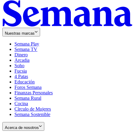
Nuestras marcas
Semana Play
Semana TV
Dinero
Arcadia
Soho
Opens
Fucsia
in
Opens
4 Patas
new
in
Educación
window
new
Foros Semana
window
Finanzas Personales
Semana Rural
Cocina
Círculo de Mujeres
Semana Sostenible
Acerca de nosotros