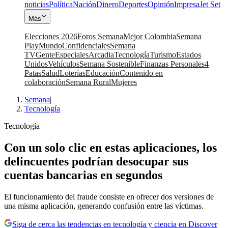
noticias
Política
Nación
Dinero
Deportes
Opinión
Impresa
Jet Set
Más
Elecciones 2026
Foros Semana
Mejor Colombia
Semana
Play
Mundo
Confidenciales
Semana
TV
Gente
Especiales
Arcadia
Tecnología
Turismo
Estados
Unidos
Vehículos
Semana Sostenible
Finanzas Personales
4
Patas
Salud
Loterías
Educación
Contenido en
colaboración
Semana Rural
Mujeres
Semana
|
Tecnología
Tecnología
Con un solo clic en estas aplicaciones, los
delincuentes podrían desocupar sus
cuentas bancarias en segundos
El funcionamiento del fraude consiste en ofrecer dos versiones de
una misma aplicación, generando confusión entre las víctimas.
Siga de cerca las tendencias en tecnología y ciencia en Discover