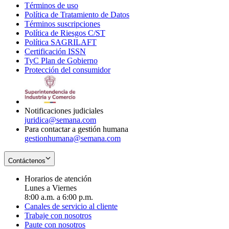
Términos de uso
Opens
Política de Tratamiento de Datos
in
Opens
Términos suscripciones
new
Opens
in
Política de Riesgos C/ST
window
in
Opens
new
Política SAGRILAFT
Opens
new
in
window
Certificación ISSN
Opens
in
window
new
TyC Plan de Gobierno
in
new
Opens
window
Protección del consumidor
new
window
in
Opens
window
new
in
window
new
window
Notificaciones judiciales
juridica@semana.com
Para contactar a gestión humana
gestionhumana@semana.com
Contáctenos
Horarios de atención
Lunes a Viernes
8:00 a.m. a 6:00 p.m.
Canales de servicio al cliente
Trabaje con nosotros
Paute con nosotros