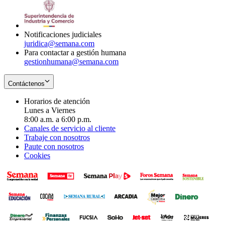
window
new
in
window
new
window
Notificaciones judiciales
juridica@semana.com
Para contactar a gestión humana
gestionhumana@semana.com
Contáctenos
Horarios de atención
Lunes a Viernes
8:00 a.m. a 6:00 p.m.
Canales de servicio al cliente
Trabaje con nosotros
Paute con nosotros
Cookies