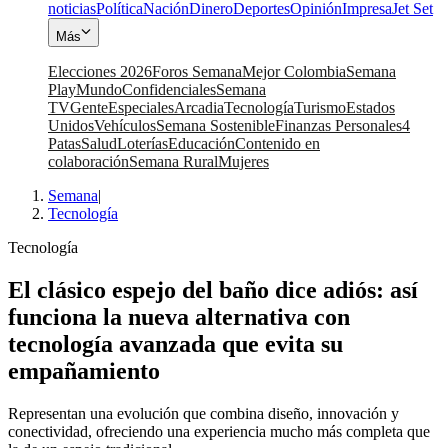
noticias
Política
Nación
Dinero
Deportes
Opinión
Impresa
Jet Set
Más
Elecciones 2026
Foros Semana
Mejor Colombia
Semana
Play
Mundo
Confidenciales
Semana
TV
Gente
Especiales
Arcadia
Tecnología
Turismo
Estados
Unidos
Vehículos
Semana Sostenible
Finanzas Personales
4
Patas
Salud
Loterías
Educación
Contenido en
colaboración
Semana Rural
Mujeres
Semana
|
Tecnología
Tecnología
El clásico espejo del baño dice adiós: así
funciona la nueva alternativa con
tecnología avanzada que evita su
empañamiento
Representan una evolución que combina diseño, innovación y
conectividad, ofreciendo una experiencia mucho más completa que