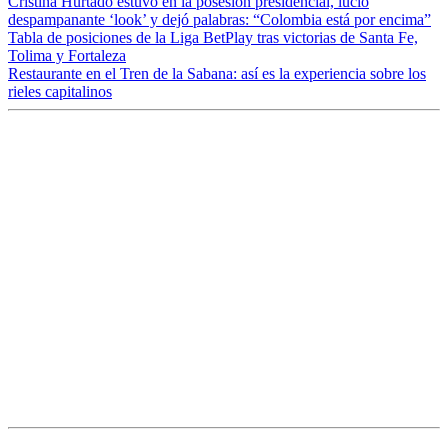
Cristina Hurtado estuvo en la posesión presidencial, lució
despampanante ‘look’ y dejó palabras: “Colombia está por encima”
Tabla de posiciones de la Liga BetPlay tras victorias de Santa Fe,
Tolima y Fortaleza
Restaurante en el Tren de la Sabana: así es la experiencia sobre los
rieles capitalinos