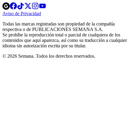
Opens
Opens
Opens
Opens
Opens
in
in
in
in
in
Aviso de Privacidad
Opens
new
new
new
new
new
in
window
window
window
window
window
Todas las marcas registradas son propiedad de la compañía
new
respectiva o de PUBLICACIONES SEMANA S.A.
window
Se prohíbe la reproducción total o parcial de cualquiera de los
contenidos que aquí aparezca, así como su traducción a cualquier
idioma sin autorización escrita por su titular.
© 2026 Semana. Todos los derechos reservados.