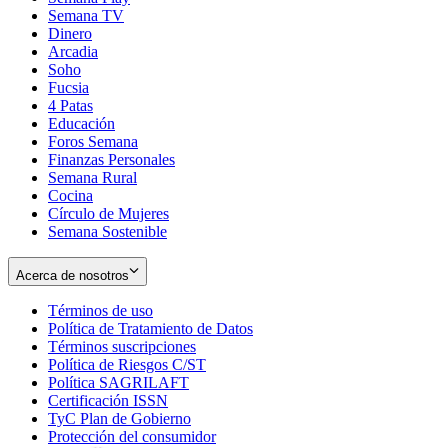
Semana TV
Dinero
Arcadia
Soho
Opens
Fucsia
in
Opens
4 Patas
new
in
Educación
window
new
Foros Semana
window
Finanzas Personales
Semana Rural
Cocina
Círculo de Mujeres
Semana Sostenible
Acerca de nosotros
Términos de uso
Opens
Política de Tratamiento de Datos
in
Opens
Términos suscripciones
new
Opens
in
Política de Riesgos C/ST
window
in
Opens
new
Política SAGRILAFT
Opens
new
in
window
Certificación ISSN
Opens
in
window
new
TyC Plan de Gobierno
in
new
Opens
window
Protección del consumidor
new
window
in
Opens