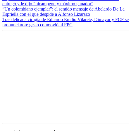
entregó y le dijo “bicampeón y máximo ganador”
“Un colombiano ejemplar”: el sentido mensaje de Abelardo De La
Espriella con el que despide a Alfonso Lizarazo
Tras delicada cirugía de Eduardo Emilio Vilarete, Dimayor y FCF se
pronunciaron: gesto conmovió al FPC