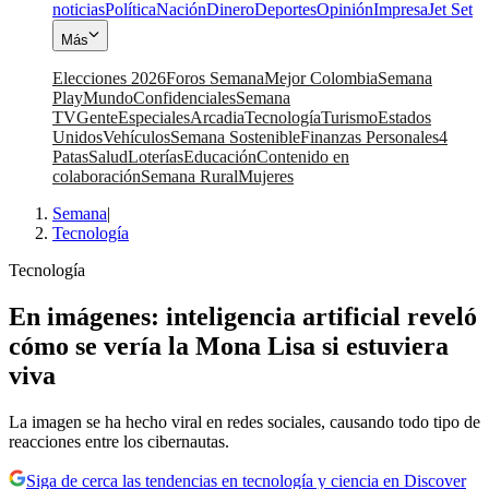
noticias
Política
Nación
Dinero
Deportes
Opinión
Impresa
Jet Set
Más
Elecciones 2026
Foros Semana
Mejor Colombia
Semana
Play
Mundo
Confidenciales
Semana
TV
Gente
Especiales
Arcadia
Tecnología
Turismo
Estados
Unidos
Vehículos
Semana Sostenible
Finanzas Personales
4
Patas
Salud
Loterías
Educación
Contenido en
colaboración
Semana Rural
Mujeres
Semana
|
Tecnología
Tecnología
En imágenes: inteligencia artificial reveló
cómo se vería la Mona Lisa si estuviera
viva
La imagen se ha hecho viral en redes sociales, causando todo tipo de
reacciones entre los cibernautas.
Siga de cerca las tendencias en tecnología y ciencia en Discover