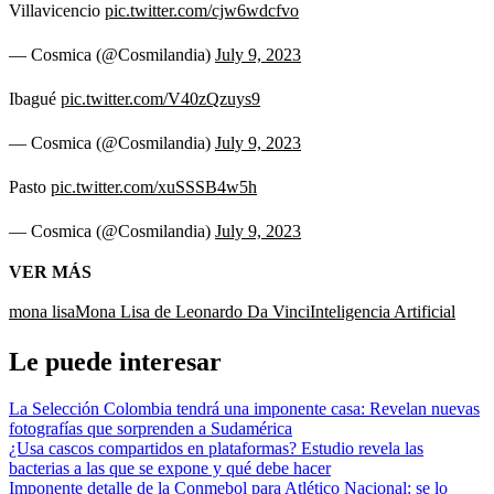
Villavicencio
pic.twitter.com/cjw6wdcfvo
— Cosmica (@Cosmilandia)
July 9, 2023
Ibagué
pic.twitter.com/V40zQzuys9
— Cosmica (@Cosmilandia)
July 9, 2023
Pasto
pic.twitter.com/xuSSSB4w5h
— Cosmica (@Cosmilandia)
July 9, 2023
VER MÁS
mona lisa
Mona Lisa de Leonardo Da Vinci
Inteligencia Artificial
Le puede interesar
La Selección Colombia tendrá una imponente casa: Revelan nuevas
fotografías que sorprenden a Sudamérica
¿Usa cascos compartidos en plataformas? Estudio revela las
bacterias a las que se expone y qué debe hacer
Imponente detalle de la Conmebol para Atlético Nacional: se lo