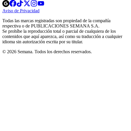
Opens
Opens
Opens
Opens
Opens
in
in
in
in
in
Aviso de Privacidad
Opens
new
new
new
new
new
in
window
window
window
window
window
Todas las marcas registradas son propiedad de la compañía
new
respectiva o de PUBLICACIONES SEMANA S.A.
window
Se prohíbe la reproducción total o parcial de cualquiera de los
contenidos que aquí aparezca, así como su traducción a cualquier
idioma sin autorización escrita por su titular.
© 2026 Semana. Todos los derechos reservados.