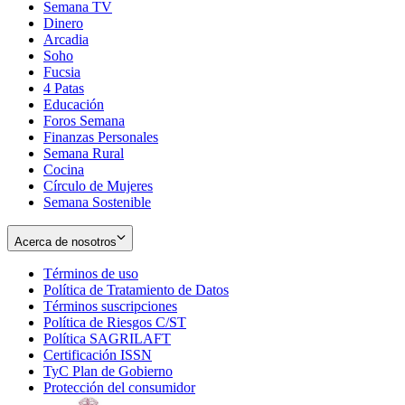
Semana TV
Dinero
Arcadia
Soho
Opens
Fucsia
in
Opens
4 Patas
new
in
Educación
window
new
Foros Semana
window
Finanzas Personales
Semana Rural
Cocina
Círculo de Mujeres
Semana Sostenible
Acerca de nosotros
Términos de uso
Opens
Política de Tratamiento de Datos
in
Opens
Términos suscripciones
new
Opens
in
Política de Riesgos C/ST
window
in
Opens
new
Política SAGRILAFT
Opens
new
in
window
Certificación ISSN
Opens
in
window
new
TyC Plan de Gobierno
in
new
Opens
window
Protección del consumidor
new
window
in
Opens
window
new
in