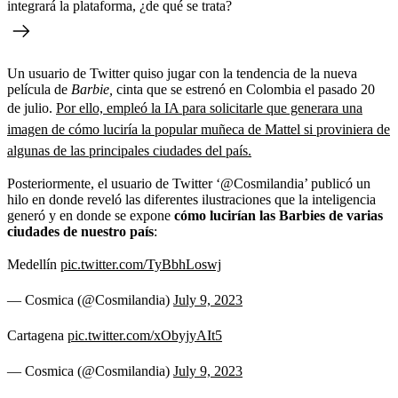
integrará la plataforma, ¿de qué se trata?
Un usuario de Twitter quiso jugar con la tendencia de la nueva
película de
Barbie,
cinta que se estrenó en Colombia el pasado 20
de julio.
Por ello, empleó la IA para solicitarle que generara una
imagen de cómo luciría la popular muñeca de Mattel si proviniera de
algunas de las principales ciudades del país.
Posteriormente, el usuario de Twitter ‘@Cosmilandia’ publicó un
hilo en donde reveló las diferentes ilustraciones que la inteligencia
generó y en donde se expone
cómo lucirían las Barbies de varias
ciudades de nuestro país
:
Medellín
pic.twitter.com/TyBbhLoswj
— Cosmica (@Cosmilandia)
July 9, 2023
Cartagena
pic.twitter.com/xObyjyAIt5
— Cosmica (@Cosmilandia)
July 9, 2023