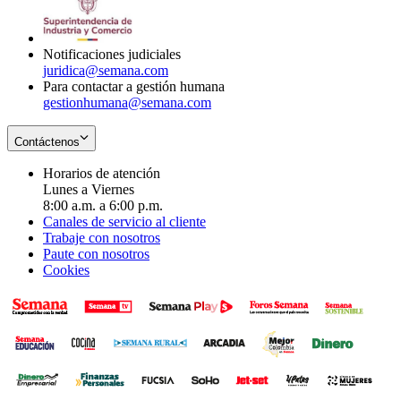
window
new
window
Notificaciones judiciales
juridica@semana.com
Para contactar a gestión humana
gestionhumana@semana.com
Contáctenos
Horarios de atención
Lunes a Viernes
8:00 a.m. a 6:00 p.m.
Canales de servicio al cliente
Trabaje con nosotros
Paute con nosotros
Cookies