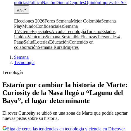
noticias
Política
Nación
Dinero
Deportes
Opinión
Impresa
Jet Set
Más
Elecciones 2026
Foros Semana
Mejor Colombia
Semana
Play
Mundo
Confidenciales
Semana
TV
Gente
Especiales
Arcadia
Tecnología
Turismo
Estados
Unidos
Vehículos
Semana Sostenible
Finanzas Personales
4
Patas
Salud
Loterías
Educación
Contenido en
colaboración
Semana Rural
Mujeres
Semana
|
Tecnología
Tecnología
Estaría por cambiar la historia de Marte:
Curiosity de la Nasa llegó a “Laguna del
Bayo”, el lugar determinante
El rover Curiosity se ubicó en una zona de Marte que podría aportar
nuevas pistas sobre su historia.
Siga de cerca las tendencias en tecnología y ciencia en Discover