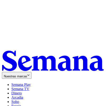
Nuestras marcas
Semana Play
Semana TV
Dinero
Arcadia
Soho
Opens
Fucsia
in
Opens