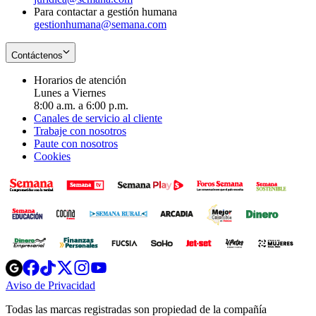
Para contactar a gestión humana
gestionhumana@semana.com
Contáctenos
Horarios de atención
Lunes a Viernes
8:00 a.m. a 6:00 p.m.
Canales de servicio al cliente
Trabaje con nosotros
Paute con nosotros
Cookies
Opens
Opens
Opens
Opens
Opens
in
in
in
in
in
Aviso de Privacidad
Opens
new
new
new
new
new
in
window
window
window
window
window
Todas las marcas registradas son propiedad de la compañía
new