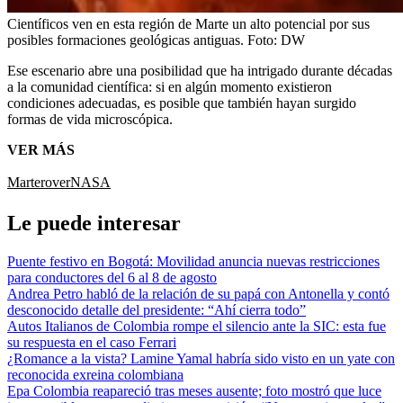
Científicos ven en esta región de Marte un alto potencial por sus
posibles formaciones geológicas antiguas.
Foto:
DW
Ese escenario abre una posibilidad que ha intrigado durante décadas
a la comunidad científica: si en algún momento existieron
condiciones adecuadas, es posible que también hayan surgido
formas de vida microscópica.
VER MÁS
Marte
rover
NASA
Le puede interesar
Puente festivo en Bogotá: Movilidad anuncia nuevas restricciones
para conductores del 6 al 8 de agosto
Andrea Petro habló de la relación de su papá con Antonella y contó
desconocido detalle del presidente: “Ahí cierra todo”
Autos Italianos de Colombia rompe el silencio ante la SIC: esta fue
su respuesta en el caso Ferrari
¿Romance a la vista? Lamine Yamal habría sido visto en un yate con
reconocida exreina colombiana
Epa Colombia reapareció tras meses ausente; foto mostró que luce