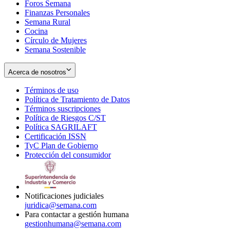
Foros Semana
window
Finanzas Personales
Semana Rural
Cocina
Círculo de Mujeres
Semana Sostenible
Acerca de nosotros
Términos de uso
Opens
Política de Tratamiento de Datos
in
Opens
Términos suscripciones
new
Opens
in
Política de Riesgos C/ST
window
in
Opens
new
Política SAGRILAFT
Opens
new
in
window
Certificación ISSN
Opens
in
window
new
TyC Plan de Gobierno
in
new
Opens
window
Protección del consumidor
new
window
in
Opens
window
new
in
window
new
window
Notificaciones judiciales
juridica@semana.com
Para contactar a gestión humana
gestionhumana@semana.com