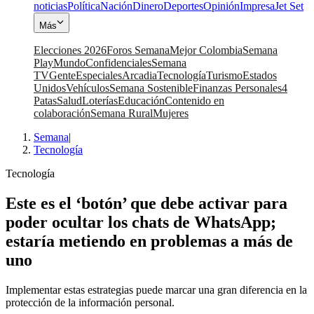
noticias
Política
Nación
Dinero
Deportes
Opinión
Impresa
Jet Set
Más
Elecciones 2026
Foros Semana
Mejor Colombia
Semana
Play
Mundo
Confidenciales
Semana
TV
Gente
Especiales
Arcadia
Tecnología
Turismo
Estados
Unidos
Vehículos
Semana Sostenible
Finanzas Personales
4
Patas
Salud
Loterías
Educación
Contenido en
colaboración
Semana Rural
Mujeres
Semana
|
Tecnología
Tecnología
Este es el ‘botón’ que debe activar para
poder ocultar los chats de WhatsApp;
estaría metiendo en problemas a más de
uno
Implementar estas estrategias puede marcar una gran diferencia en la
protección de la información personal.