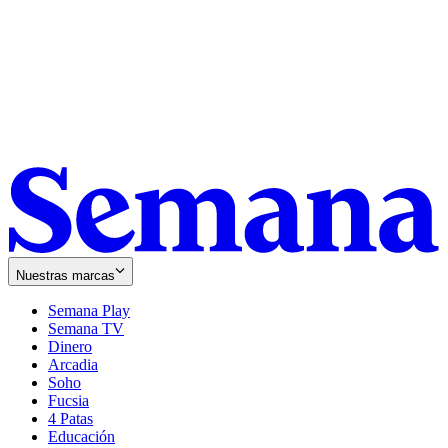
Nuestras marcas
Semana Play
Semana TV
Dinero
Arcadia
Soho
Opens
Fucsia
in
Opens
4 Patas
new
in
Educación
window
new