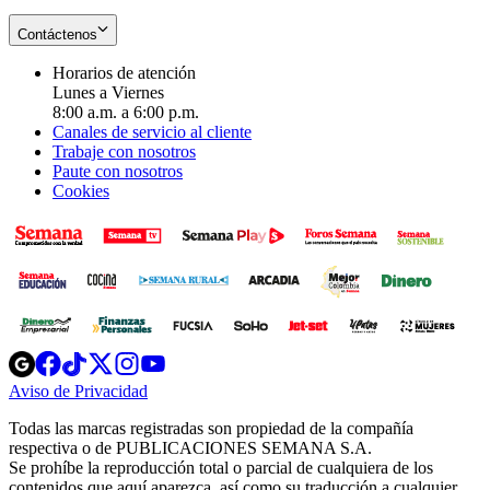
Contáctenos
Horarios de atención
Lunes a Viernes
8:00 a.m. a 6:00 p.m.
Canales de servicio al cliente
Trabaje con nosotros
Paute con nosotros
Cookies
Opens
Opens
Opens
Opens
Opens
in
in
in
in
in
Aviso de Privacidad
Opens
new
new
new
new
new
in
window
window
window
window
window
Todas las marcas registradas son propiedad de la compañía
new
respectiva o de PUBLICACIONES SEMANA S.A.
window
Se prohíbe la reproducción total o parcial de cualquiera de los
contenidos que aquí aparezca, así como su traducción a cualquier