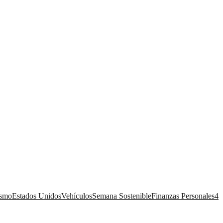
ismo
Estados Unidos
Vehículos
Semana Sostenible
Finanzas Personales
4