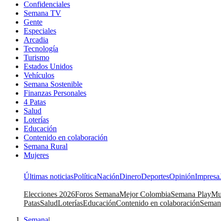
Confidenciales
Semana TV
Gente
Especiales
Arcadia
Tecnología
Turismo
Estados Unidos
Vehículos
Semana Sostenible
Finanzas Personales
4 Patas
Salud
Loterías
Educación
Contenido en colaboración
Semana Rural
Mujeres
Últimas noticias
Política
Nación
Dinero
Deportes
Opinión
Impresa
Elecciones 2026
Foros Semana
Mejor Colombia
Semana Play
Mu
Patas
Salud
Loterías
Educación
Contenido en colaboración
Seman
Semana
|