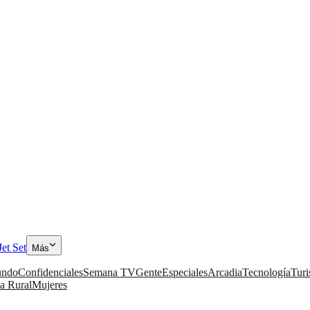
Jet Set
Más
ndo
Confidenciales
Semana TV
Gente
Especiales
Arcadia
Tecnología
Tur
a Rural
Mujeres