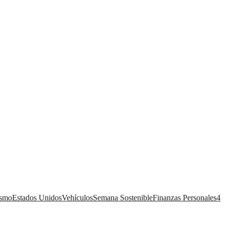
ismo
Estados Unidos
Vehículos
Semana Sostenible
Finanzas Personales
4