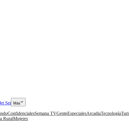
Jet Set
Más
ndo
Confidenciales
Semana TV
Gente
Especiales
Arcadia
Tecnología
Tur
a Rural
Mujeres