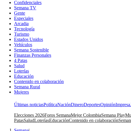
Confidenciales
Semana TV
Gente
Especiales
Arcadia
Tecnología
Turismo
Estados Unidos
Vehículos
Semana Sostenible
Finanzas Personales
4 Patas
Salud
Loterías
Educación
Contenido en colaboración
Semana Rural
Mujeres
Últimas noticias
Política
Nación
Dinero
Deportes
Opinión
Impresa
Elecciones 2026
Foros Semana
Mejor Colombia
Semana Play
Mu
Patas
Salud
Loterías
Educación
Contenido en colaboración
Seman
Semana
|