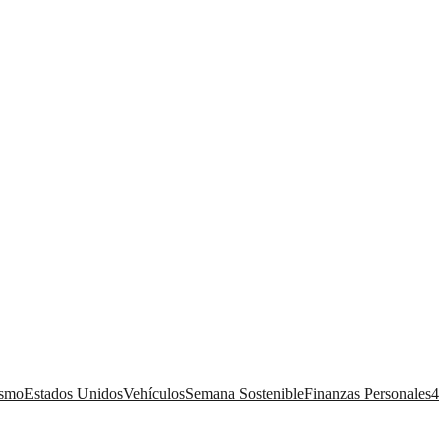
ismo
Estados Unidos
Vehículos
Semana Sostenible
Finanzas Personales
4