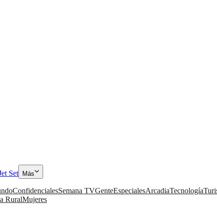
Jet Set
Más
ndo
Confidenciales
Semana TV
Gente
Especiales
Arcadia
Tecnología
Tur
a Rural
Mujeres