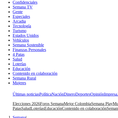
Confidenciales
Semana TV
Gente
Especiales
Arcadia
Tecnología
Turismo
Estados Unidos
Vehículos
Semana Sostenible
Finanzas Personales
4 Patas
Salud
Loterías
Educación
Contenido en colaboración
Semana Rural
Mujeres
Últimas noticias
Política
Nación
Dinero
Deportes
Opinión
Impresa
Elecciones 2026
Foros Semana
Mejor Colombia
Semana Play
Mu
Patas
Salud
Loterías
Educación
Contenido en colaboración
Seman
Semana
|