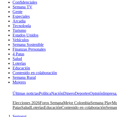
Confidenciales
Semana TV
Gente
Especiales
Arcadia
Tecnología
Turismo
Estados Unidos
Vehículos
Semana Sostenible
Finanzas Personales
4 Patas
Salud
Loterías
Educación
Contenido en colaboración
Semana Rural
Mujeres
Últimas noticias
Política
Nación
Dinero
Deportes
Opinión
Impresa
Elecciones 2026
Foros Semana
Mejor Colombia
Semana Play
Mu
Patas
Salud
Loterías
Educación
Contenido en colaboración
Seman
Semana
|