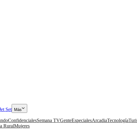
Jet Set
Más
ndo
Confidenciales
Semana TV
Gente
Especiales
Arcadia
Tecnología
Tur
a Rural
Mujeres