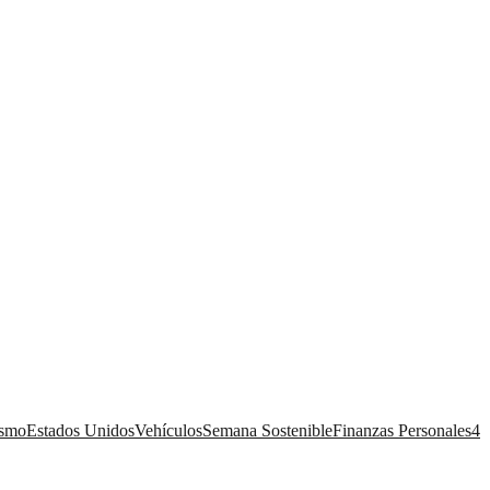
ismo
Estados Unidos
Vehículos
Semana Sostenible
Finanzas Personales
4