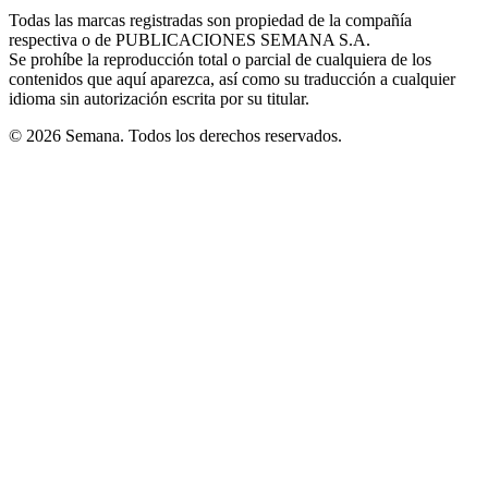
in
window
window
window
window
window
Todas las marcas registradas son propiedad de la compañía
new
respectiva o de PUBLICACIONES SEMANA S.A.
window
Se prohíbe la reproducción total o parcial de cualquiera de los
contenidos que aquí aparezca, así como su traducción a cualquier
idioma sin autorización escrita por su titular.
© 2026 Semana. Todos los derechos reservados.