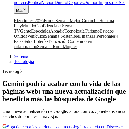
noticias
Política
Nación
Dinero
Deportes
Opinión
Impresa
Jet Set
Más
Elecciones 2026
Foros Semana
Mejor Colombia
Semana
Play
Mundo
Confidenciales
Semana
TV
Gente
Especiales
Arcadia
Tecnología
Turismo
Estados
Unidos
Vehículos
Semana Sostenible
Finanzas Personales
4
Patas
Salud
Loterías
Educación
Contenido en
colaboración
Semana Rural
Mujeres
Semana
|
Tecnología
Tecnología
Gemini podría acabar con la vida de las
páginas web: una nueva actualización que
beneficia más las búsquedas de Google
Una nueva actualización de Google, ahora con voz, puede distanciar
los clics de portales al navegar.
Siga de cerca las tendencias en tecnología y ciencia en Discover