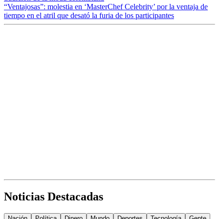
“Ventajosas”: molestia en ‘MasterChef Celebrity’ por la ventaja de
tiempo en el atril que desató la furia de los participantes
Noticias Destacadas
Nación
Política
Dinero
Mundo
Deportes
Tecnología
Gente