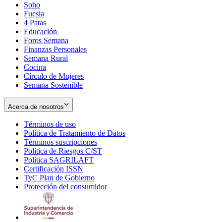
Soho
Opens
Fucsia
in
Opens
4 Patas
new
in
Educación
window
new
Foros Semana
window
Finanzas Personales
Semana Rural
Cocina
Círculo de Mujeres
Semana Sostenible
Acerca de nosotros
Términos de uso
Opens
Política de Tratamiento de Datos
in
Opens
Términos suscripciones
new
Opens
in
Política de Riesgos C/ST
window
in
Opens
new
Política SAGRILAFT
Opens
new
in
window
Certificación ISSN
Opens
in
window
new
TyC Plan de Gobierno
in
new
Opens
window
Protección del consumidor
new
window
in
Opens
window
new
in
window
new
window