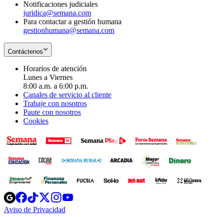
Notificaciones judiciales
juridica@semana.com
Para contactar a gestión humana
gestionhumana@semana.com
Contáctenos
Horarios de atención
Lunes a Viernes
8:00 a.m. a 6:00 p.m.
Canales de servicio al cliente
Trabaje con nosotros
Paute con nosotros
Cookies
Opens
Opens
Opens
Opens
Opens
in
in
in
in
in
Aviso de Privacidad
Opens
new
new
new
new
new