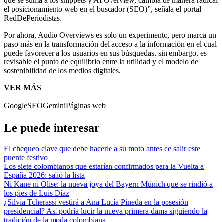
que se suma a los snippets y AI Overview, cambia de manera radical
el posicionamiento web en el buscador (SEO)”, señala el portal
RedDePeriodistas.
Por ahora, Audio Overviews es solo un experimento, pero marca un
paso más en la transformación del acceso a la información en el cual
puede favorecer a los usuarios en sus búsquedas, sin embargo, es
revisable el punto de equilibrio entre la utilidad y el modelo de
sostenibilidad de los medios digitales.
VER MÁS
Google
SEO
Gemini
Páginas web
Le puede interesar
El chequeo clave que debe hacerle a su moto antes de salir este
puente festivo
Los siete colombianos que estarían confirmados para la Vuelta a
España 2026: salió la lista
Ni Kane ni Olise: la nueva joya del Bayern Múnich que se rindió a
los pies de Luis Díaz
¿Silvia Tcherassi vestirá a Ana Lucía Pineda en la posesión
presidencial? Así podría lucir la nueva primera dama siguiendo la
tradición de la moda colombiana