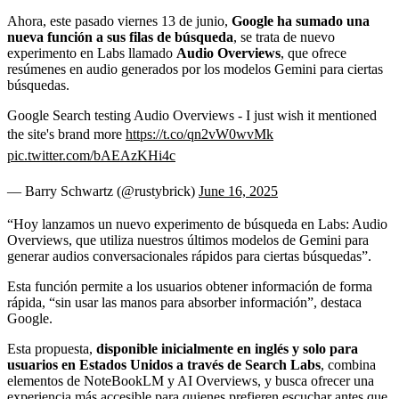
Ahora, este pasado viernes 13 de junio,
Google ha sumado una
nueva función a sus filas de búsqueda
, se trata de nuevo
experimento en Labs llamado
Audio Overviews
, que ofrece
resúmenes en audio generados por los modelos Gemini para ciertas
búsquedas.
Google Search testing Audio Overviews - I just wish it mentioned
the site's brand more
https://t.co/qn2vW0wvMk
pic.twitter.com/bAEAzKHi4c
— Barry Schwartz (@rustybrick)
June 16, 2025
“Hoy lanzamos un nuevo experimento de búsqueda en Labs: Audio
Overviews, que utiliza nuestros últimos modelos de Gemini para
generar audios conversacionales rápidos para ciertas búsquedas”.
Esta función permite a los usuarios obtener información de forma
rápida, “sin usar las manos para absorber información”, destaca
Google.
Esta propuesta,
disponible inicialmente en inglés y solo para
usuarios en Estados Unidos a través de Search Labs
, combina
elementos de NoteBookLM y AI Overviews, y busca ofrecer una
experiencia más accesible para quienes prefieren escuchar antes que