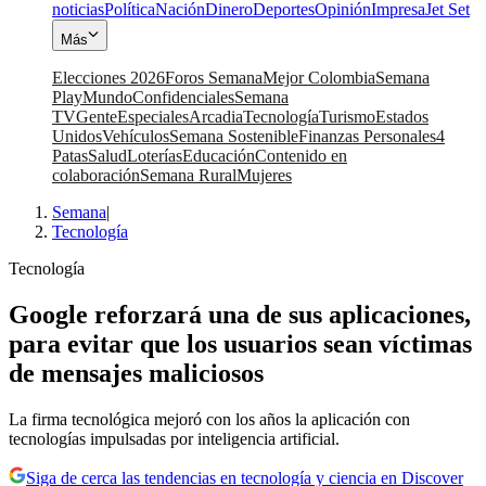
noticias
Política
Nación
Dinero
Deportes
Opinión
Impresa
Jet Set
Más
Elecciones 2026
Foros Semana
Mejor Colombia
Semana
Play
Mundo
Confidenciales
Semana
TV
Gente
Especiales
Arcadia
Tecnología
Turismo
Estados
Unidos
Vehículos
Semana Sostenible
Finanzas Personales
4
Patas
Salud
Loterías
Educación
Contenido en
colaboración
Semana Rural
Mujeres
Semana
|
Tecnología
Tecnología
Google reforzará una de sus aplicaciones,
para evitar que los usuarios sean víctimas
de mensajes maliciosos
La firma tecnológica mejoró con los años la aplicación con
tecnologías impulsadas por inteligencia artificial.
Siga de cerca las tendencias en tecnología y ciencia en Discover