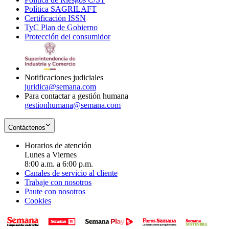
Política SAGRILAFT
Opens
new
in
window
Certificación ISSN
Opens
in
window
new
TyC Plan de Gobierno
in
new
Opens
window
Protección del consumidor
new
window
in
Opens
window
new
in
window
new
window
Notificaciones judiciales
juridica@semana.com
Para contactar a gestión humana
gestionhumana@semana.com
Contáctenos
Horarios de atención
Lunes a Viernes
8:00 a.m. a 6:00 p.m.
Canales de servicio al cliente
Trabaje con nosotros
Paute con nosotros
Cookies