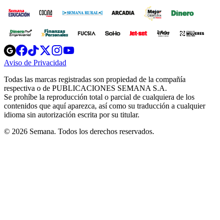
Opens
Opens
Opens
Opens
Opens
in
in
in
in
in
Aviso de Privacidad
Opens
new
new
new
new
new
in
window
window
window
window
window
Todas las marcas registradas son propiedad de la compañía
new
respectiva o de PUBLICACIONES SEMANA S.A.
window
Se prohíbe la reproducción total o parcial de cualquiera de los
contenidos que aquí aparezca, así como su traducción a cualquier
idioma sin autorización escrita por su titular.
© 2026 Semana. Todos los derechos reservados.