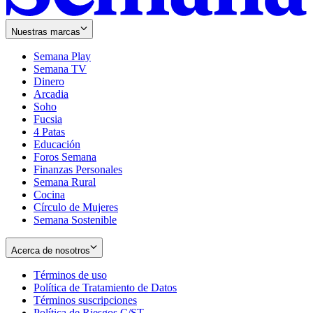
Nuestras marcas
Semana Play
Semana TV
Dinero
Arcadia
Soho
Opens
Fucsia
in
Opens
4 Patas
new
in
Educación
window
new
Foros Semana
window
Finanzas Personales
Semana Rural
Cocina
Círculo de Mujeres
Semana Sostenible
Acerca de nosotros
Términos de uso
Opens
Política de Tratamiento de Datos
in
Opens
Términos suscripciones
new
Opens
in
Política de Riesgos C/ST
window
in
Opens
new