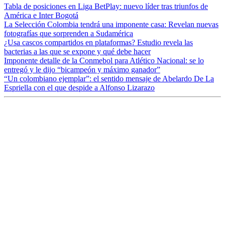
Tabla de posiciones en Liga BetPlay: nuevo líder tras triunfos de
América e Inter Bogotá
La Selección Colombia tendrá una imponente casa: Revelan nuevas
fotografías que sorprenden a Sudamérica
¿Usa cascos compartidos en plataformas? Estudio revela las
bacterias a las que se expone y qué debe hacer
Imponente detalle de la Conmebol para Atlético Nacional: se lo
entregó y le dijo “bicampeón y máximo ganador”
“Un colombiano ejemplar”: el sentido mensaje de Abelardo De La
Espriella con el que despide a Alfonso Lizarazo