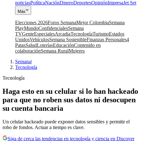
noticias
Política
Nación
Dinero
Deportes
Opinión
Impresa
Jet Set
Más
Elecciones 2026
Foros Semana
Mejor Colombia
Semana
Play
Mundo
Confidenciales
Semana
TV
Gente
Especiales
Arcadia
Tecnología
Turismo
Estados
Unidos
Vehículos
Semana Sostenible
Finanzas Personales
4
Patas
Salud
Loterías
Educación
Contenido en
colaboración
Semana Rural
Mujeres
Semana
|
Tecnología
Tecnología
Haga esto en su celular si lo han hackeado
para que no roben sus datos ni desocupen
su cuenta bancaria
Un celular hackeado puede exponer datos sensibles y permitir el
robo de fondos. Actuar a tiempo es clave.
Siga de cerca las tendencias en tecnología y ciencia en Discover