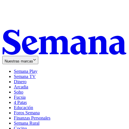
Nuestras marcas
Semana Play
Semana TV
Dinero
Arcadia
Soho
Opens
Fucsia
in
Opens
4 Patas
new
in
Educación
window
new
Foros Semana
window
Finanzas Personales
Semana Rural
Cocina