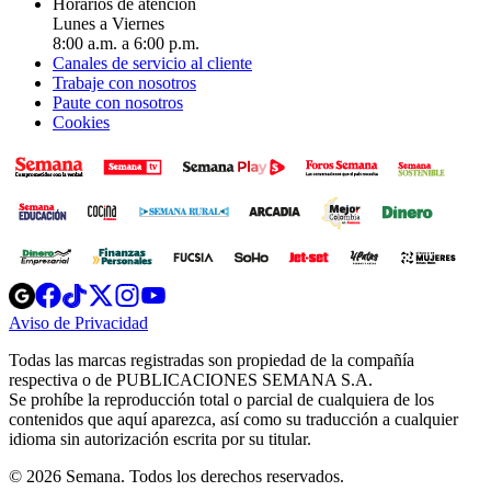
Horarios de atención
Lunes a Viernes
8:00 a.m. a 6:00 p.m.
Canales de servicio al cliente
Trabaje con nosotros
Paute con nosotros
Cookies
Opens
Opens
Opens
Opens
Opens
in
in
in
in
in
Aviso de Privacidad
Opens
new
new
new
new
new
in
window
window
window
window
window
Todas las marcas registradas son propiedad de la compañía
new
respectiva o de PUBLICACIONES SEMANA S.A.
window
Se prohíbe la reproducción total o parcial de cualquiera de los
contenidos que aquí aparezca, así como su traducción a cualquier
idioma sin autorización escrita por su titular.
© 2026 Semana. Todos los derechos reservados.