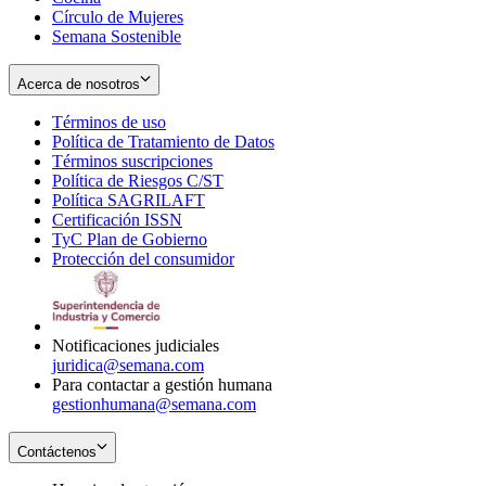
Círculo de Mujeres
Semana Sostenible
Acerca de nosotros
Términos de uso
Opens
Política de Tratamiento de Datos
in
Opens
Términos suscripciones
new
Opens
in
Política de Riesgos C/ST
window
in
Opens
new
Política SAGRILAFT
Opens
new
in
window
Certificación ISSN
Opens
in
window
new
TyC Plan de Gobierno
in
new
Opens
window
Protección del consumidor
new
window
in
Opens
window
new
in
window
new
window
Notificaciones judiciales
juridica@semana.com
Para contactar a gestión humana
gestionhumana@semana.com
Contáctenos