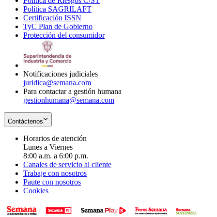
Política de Riesgos C/ST
window
in
Opens
new
Política SAGRILAFT
Opens
new
in
window
Certificación ISSN
Opens
in
window
new
TyC Plan de Gobierno
in
new
Opens
window
Protección del consumidor
new
window
in
Opens
window
new
in
window
new
window
Notificaciones judiciales
juridica@semana.com
Para contactar a gestión humana
gestionhumana@semana.com
Contáctenos
Horarios de atención
Lunes a Viernes
8:00 a.m. a 6:00 p.m.
Canales de servicio al cliente
Trabaje con nosotros
Paute con nosotros
Cookies