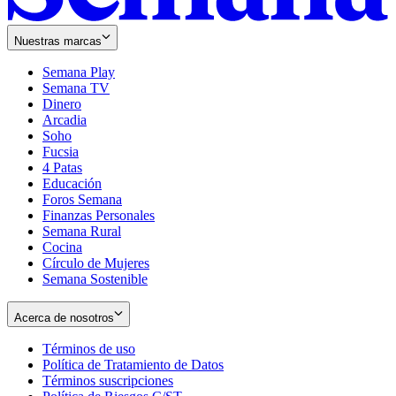
Nuestras marcas
Semana Play
Semana TV
Dinero
Arcadia
Soho
Opens
Fucsia
in
Opens
4 Patas
new
in
Educación
window
new
Foros Semana
window
Finanzas Personales
Semana Rural
Cocina
Círculo de Mujeres
Semana Sostenible
Acerca de nosotros
Términos de uso
Opens
Política de Tratamiento de Datos
in
Opens
Términos suscripciones
new
Opens
in