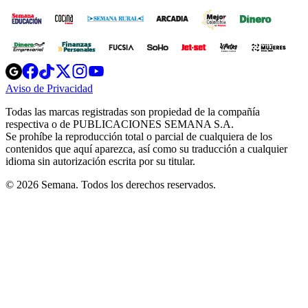
Opens
Opens
Opens
Opens
Opens
in
in
in
in
in
Aviso de Privacidad
Opens
new
new
new
new
new
in
window
window
window
window
window
Todas las marcas registradas son propiedad de la compañía
new
respectiva o de PUBLICACIONES SEMANA S.A.
window
Se prohíbe la reproducción total o parcial de cualquiera de los
contenidos que aquí aparezca, así como su traducción a cualquier
idioma sin autorización escrita por su titular.
© 2026 Semana. Todos los derechos reservados.