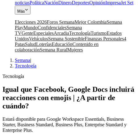
noticias
Política
Nación
Dinero
Deportes
Opinión
Impresa
Jet Set
Más
Elecciones 2026
Foros Semana
Mejor Colombia
Semana
Play
Mundo
Confidenciales
Semana
TV
Gente
Especiales
Arcadia
Tecnología
Turismo
Estados
Unidos
Vehículos
Semana Sostenible
Finanzas Personales
4
Patas
Salud
Loterías
Educación
Contenido en
colaboración
Semana Rural
Mujeres
Semana
|
Tecnología
Tecnología
Igual que Facebook, Google Docs incluirá
reacciones con emojis | ¿A partir de
cuándo?
Estará disponible para Google Workspace Essentials, Business
Starter, Business Standard, Business Plus, Enterprise Standard y
Enterprise Plus.